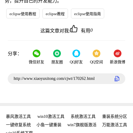
势，提升自己的开发能力。
eclipse使用教程
eclipse教程
eclipse使用指南
0
这篇文章对我:
有用
分享：
微信好友
朋友圈
QQ好友
QQ空间
新浪微博
http://www.xiaoyuxitong.com/cjwt/170262.html
工具
暴风激活工具
win10激活工具
系统激活工具
重装系统分区
w
手
一键修复系统
小鱼一键重装
win7旗舰版激活
万能激活工具