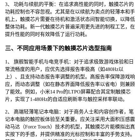
3、 功耗与续航的平衡：在追求高性能的同时，触摸芯片的
功耗控制也不容忽视。尤其是在以续航为卖点的轻薄本和手
机上，触摸芯片需要在待机和激活状态间智能切换，以降低
整体功耗。新一代触摸芯片普遍采用更先进的制程工艺，在
提升性能的同时有效降低了运行功耗。
三、不同应用场景下的触摸芯片选型指南
1、 旗舰智能手机与电竞手机：对于追求极致游戏体验和日
常流畅度的用户，应优先选择报告率极高（如480Hz以
上）、且支持动态报告率调整的机型。高报告率保障游戏响
应，而动态调整（如在静态界面降低报告率以省电）则兼顾
了能效。例如，小米14 Pro的LTPO屏幕配合其定制触摸芯
片，实现了1-480Hz的自适应刷新率与触控采样率联动。
2、 高端轻薄笔记本电脑：对于商务人士和内容创作者，笔
记本电脑的触控板体验至关重要。应关注采用大面积压感震
动马达（Force Touch）技术的机型，其触摸芯片能模拟出真
实按下的手感，并提供精准的光标控制和丰富的手势支持。