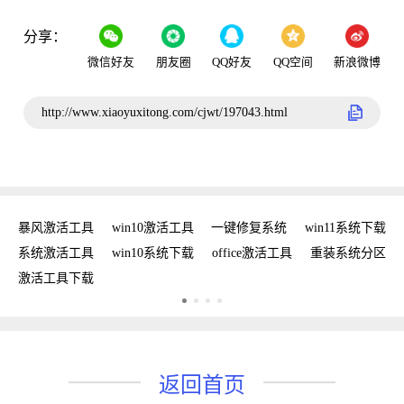
分享：
微信好友
朋友圈
QQ好友
QQ空间
新浪微博
http://www.xiaoyuxitong.com/cjwt/197043.html
密钥
暴风激活工具
win10激活工具
一键修复系统
win11系统下载
复
系统激活工具
win10系统下载
office激活工具
重装系统分区
w
激活工具下载
w
返回首页