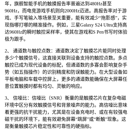
年，旗舰智能手机的触摸报告率普遍达到480Hz甚至
960Hz，而电竞游戏手机则向2000Hz迈进。高报告率对于游
戏、手写笔输入等场景至关重要，能有效减少“拖影感”，实
现指哪打哪的精准操作。例如，三星Galaxy S24 Ultra支持高
达960Hz的瞬时触控采样率，使其在游戏和S Pen书写时体验
极为跟手。
2、 通道数与触控点数：通道数决定了触摸芯片能同时处理
多少个触摸信号，这直接关联到设备支持的触控点数。多点
触控已成为现代设备的标配，但通道数的多寡会影响复杂手
势（如五指操作）的识别精度和防误触能力。在大型设备如
平板电脑和车载中控屏上，更多的通道数能确保在大屏幕任
意位置触摸时都有均匀、灵敏的响应。
3、 信噪比：信噪比（SNR）衡量的是触摸芯片在复杂电磁
环境中区分有效触摸信号和背景噪声的能力。高信噪比意味
着更强的抗干扰能力，尤其是在设备充电时、或在有较强电
磁干扰的环境下，能有效避免屏幕“跳屏”或“断触”现象。这
是衡量触摸芯片稳定性和可靠性的硬指标。