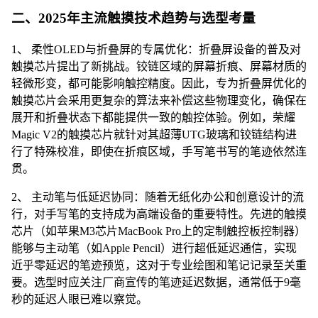
二、2025年主流触摸技术趋势与选型考量
1、 柔性OLED与折叠屏的专属优化：折叠屏设备的普及对
触摸芯片提出了新挑战。铰链区域的屏幕折痕、屏幕材质的
轻微形变，都可能影响触控精度。因此，专为折叠屏优化的
触摸芯片会采用更复杂的算法来补偿这些物理变化，确保在
展开和折叠状态下都能提供一致的触控体验。例如，荣耀
Magic V2的触摸芯片就针对其超薄UTG玻璃和铰链结构进
行了特殊校准，即使在折痕区域，手写笔书写的笔迹依然连
贯。
2、 主动笔与低延迟协同：随着无纸化办公和创意设计的流
行，对手写笔的支持成为高端设备的重要特性。先进的触摸
芯片（如苹果M3芯片MacBook Pro上的定制触控板控制器）
能够与主动笔（如Apple Pencil）进行超低延迟通信，实现
近乎零延迟的笔迹预览，这对于专业绘图和笔记记录至关重
要。选型时应关注厂商宣传的笔迹延迟数据，通常低于9毫
秒的延迟人眼已难以察觉。