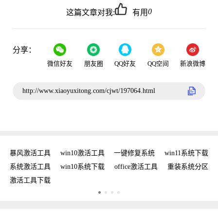
0
这篇文章对我:
有用
分享：
微信好友
朋友圈
QQ好友
QQ空间
新浪微博
http://www.xiaoyuxitong.com/cjwt/197064.html
密钥
暴风激活工具
win10激活工具
一键修复系统
win11系统下载
复
系统激活工具
win10系统下载
office激活工具
重装系统分区
w
激活工具下载
w