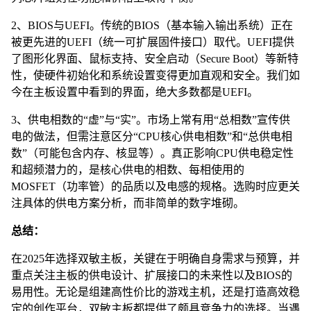
2、BIOS与UEFI。传统的BIOS（基本输入输出系统）正在
被更先进的UEFI（统一可扩展固件接口）取代。UEFI提供
了图形化界面、鼠标支持、安全启动（Secure Boot）等新特
性，使硬件初始化和系统设置变得更加直观和安全。我们如
今在主板设置中看到的界面，绝大多数都是UEFI。
3、供电相数的“虚”与“实”。市场上常有用“总相数”宣传供
电的做法，但需注意区分“CPU核心供电相数”和“总供电相
数”（可能包含内存、核显等）。真正影响CPU供电稳定性
和超频潜力的，是核心供电的相数、每相使用的
MOSFET（功率管）的品质以及电感的规格。选购时应更关
注具体的供电方案分析，而非简单的数字堆砌。
总结：
在2025年选择双敏主板，关键在于明确自身需求与预算，并
重点关注主板的供电设计、扩展接口的未来性以及BIOS的
易用性。无论是组建高性价比的游戏主机，还是打造高效稳
定的创作平台，双敏主板都提供了颇具竞争力的选择。当遇