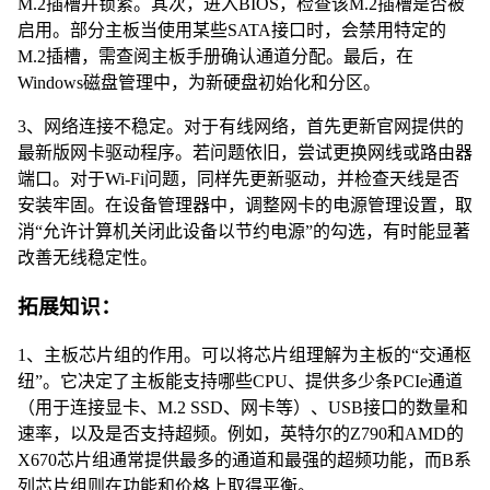
M.2插槽并锁紧。其次，进入BIOS，检查该M.2插槽是否被
启用。部分主板当使用某些SATA接口时，会禁用特定的
M.2插槽，需查阅主板手册确认通道分配。最后，在
Windows磁盘管理中，为新硬盘初始化和分区。
3、网络连接不稳定。对于有线网络，首先更新官网提供的
最新版网卡驱动程序。若问题依旧，尝试更换网线或路由器
端口。对于Wi-Fi问题，同样先更新驱动，并检查天线是否
安装牢固。在设备管理器中，调整网卡的电源管理设置，取
消“允许计算机关闭此设备以节约电源”的勾选，有时能显著
改善无线稳定性。
拓展知识：
1、主板芯片组的作用。可以将芯片组理解为主板的“交通枢
纽”。它决定了主板能支持哪些CPU、提供多少条PCIe通道
（用于连接显卡、M.2 SSD、网卡等）、USB接口的数量和
速率，以及是否支持超频。例如，英特尔的Z790和AMD的
X670芯片组通常提供最多的通道和最强的超频功能，而B系
列芯片组则在功能和价格上取得平衡。