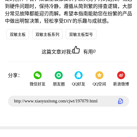
到硬件问题时，保持冷静，遵循从简到繁的排查逻辑，大部
分常见故障都能迎刃而解。希望本指南能助您在纷繁的产品
中做出明智决策，轻松享受DIY的乐趣与成就感。
双敏主板
双敏主板系列
双敏主板型号
0
这篇文章对我:
有用
分享：
微信好友
朋友圈
QQ好友
QQ空间
新浪微博
http://www.xiaoyuxitong.com/cjwt/197079.html