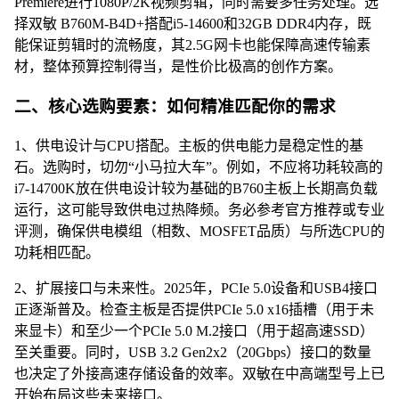
Premiere进行1080P/2K视频剪辑，同时需要多任务处理。选
择双敏 B760M-B4D+搭配i5-14600和32GB DDR4内存，既
能保证剪辑时的流畅度，其2.5G网卡也能保障高速传输素
材，整体预算控制得当，是性价比极高的创作方案。
二、核心选购要素：如何精准匹配你的需求
1、供电设计与CPU搭配。主板的供电能力是稳定性的基
石。选购时，切勿“小马拉大车”。例如，不应将功耗较高的
i7-14700K放在供电设计较为基础的B760主板上长期高负载
运行，这可能导致供电过热降频。务必参考官方推荐或专业
评测，确保供电模组（相数、MOSFET品质）与所选CPU的
功耗相匹配。
2、扩展接口与未来性。2025年，PCIe 5.0设备和USB4接口
正逐渐普及。检查主板是否提供PCIe 5.0 x16插槽（用于未
来显卡）和至少一个PCIe 5.0 M.2接口（用于超高速SSD）
至关重要。同时，USB 3.2 Gen2x2（20Gbps）接口的数量
也决定了外接高速存储设备的效率。双敏在中高端型号上已
开始布局这些未来接口。