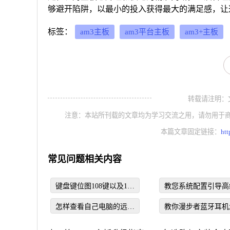
够避开陷阱，以最小的投入获得最大的满足感，让
标签：
am3主板
am3平台主板
am3+主板
转载请注明：文章转
注意：本站所刊载的文章均为学习交流之用，请勿用于
本篇文章固定链接：
htt
常见问题相关内容
键盘键位图108键以及126
教您系统配置引导高
键的分享
项怎么设置
怎样查看自己电脑的远程
教你漫步者蓝牙耳机
桌面连接的用户名和密码
连接电脑