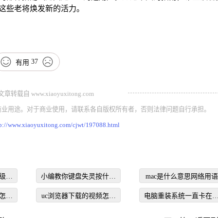
这些老将焕发新的活力。
37
有用
载自 www.xiaoyuxitong.com
商业用途。对于商业使用，请联系各自版权所有者，否则法律问题自行承担。
p://www.xiaoyuxitong.com/cjwt/197088.html
级选
小编教你键盘失灵按什么
mac是什么意思网络用语
键恢复
怎么
uc浏览器下载的视频怎么
电脑重装系统一直卡在
转换成mp4
在启动界面怎么办