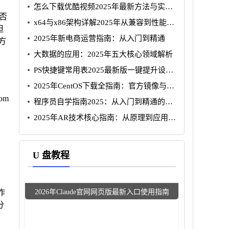
怎么下载优酷视频2025年最新方法与实用
是否
工具推荐
x64与x86架构详解2025年从兼容到性能的
但
全方位指南
2025年新电商运营指南：从入门到精通
方
大数据的应用：2025年五大核心领域解析
PS快捷键常用表2025最新版一键提升设计
效率
2025年CentOS下载全指南：官方镜像与版
本选择
om
程序员自学指南2025：从入门到精通的系
统学习路径
2025年AR技术核心指南：从原理到应用的
全面解析
，
U 盘教程
2026年Claude官网网页版最新入口使用指南
作
分