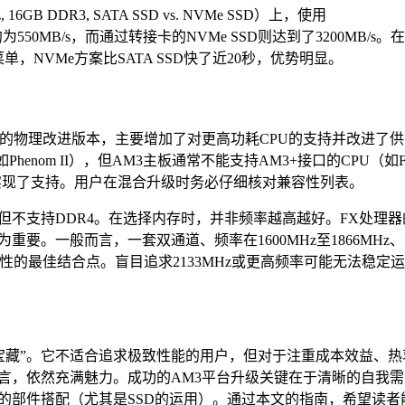
GB DDR3, SATA SSD vs. NVMe SSD）上，使用
速度约为550MB/s，而通过转接卡的NVMe SSD则达到了3200MB/s。
NVMe方案比SATA SSD快了近20秒，优势明显。
AM3的物理改进版本，主要增加了对更高功耗CPU的支持并改进了
henom II），但AM3主板通常不能支持AM3+接口的CPU（如
电实现了支持。用户在混合升级时务必仔细核对兼容性列表。
存，但不支持DDR4。在选择内存时，并非频率越高越好。FX处理器
要。一般而言，一套双通道、频率在1600MHz至1866MHz
性的最佳结合点。盲目追求2133MHz或更高频率可能无法稳定运
的“宝藏”。它不适合追求极致性能的用户，但对于注重成本效益、热
言，依然充满魅力。成功的AM3平台升级关键在于清晰的自我需
的部件搭配（尤其是SSD的运用）。通过本文的指南，希望读者