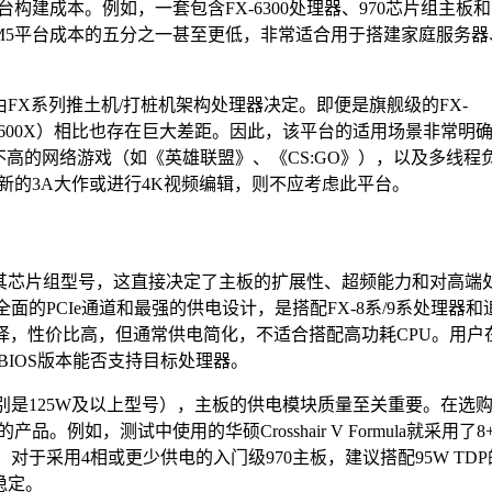
建成本。例如，一套包含FX-6300处理器、970芯片组主板和
级AM5平台成本的五分之一甚至更低，非常适合用于搭建家庭服务器
FX系列推土机/打桩机架构处理器决定。即便是旗舰级的FX-
 5 7600X）相比也存在巨大差距。因此，该平台的适用场景非常明
不高的网络游戏（如《英雄联盟》、《CS:GO》），以及多线程
新的3A大作或进行4K视频编辑，则不应考虑此平台。
是其芯片组型号，这直接决定了主板的扩展性、超频能力和对高端
面的PCIe通道和最强的供电设计，是搭配FX-8系/9系处理器和
选择，性价比高，但通常供电简化，不适合搭配高功耗CPU。用户
BIOS版本能否支持目标处理器。
别是125W及以上型号），主板的供电模块质量至关重要。在选
如，测试中使用的华硕Crosshair V Formula就采用了8+
z。对于采用4相或更少供电的入门级970主板，建议搭配95W TDP
稳定。