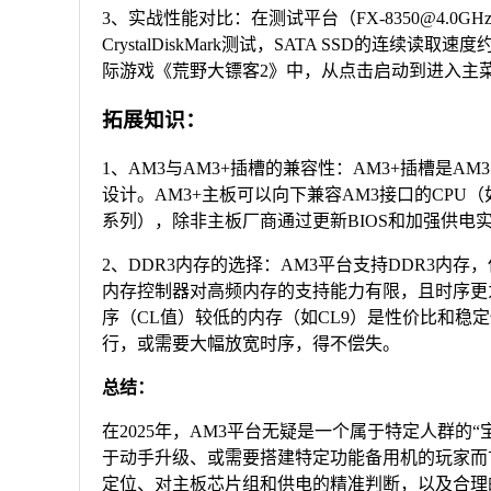
3、实战性能对比：在测试平台（FX-8350@4.0GHz, 16
CrystalDiskMark测试，SATA SSD的连续读取
际游戏《荒野大镖客2》中，从点击启动到进入主菜单，
拓展知识：
1、AM3与AM3+插槽的兼容性：AM3+插槽是
设计。AM3+主板可以向下兼容AM3接口的CPU（如P
系列），除非主板厂商通过更新BIOS和加强供
2、DDR3内存的选择：AM3平台支持DDR3内
内存控制器对高频内存的支持能力有限，且时序更为重
序（CL值）较低的内存（如CL9）是性价比和稳定
行，或需要大幅放宽时序，得不偿失。
总结：
在2025年，AM3平台无疑是一个属于特定人群
于动手升级、或需要搭建特定功能备用机的玩家而
定位、对主板芯片组和供电的精准判断，以及合理