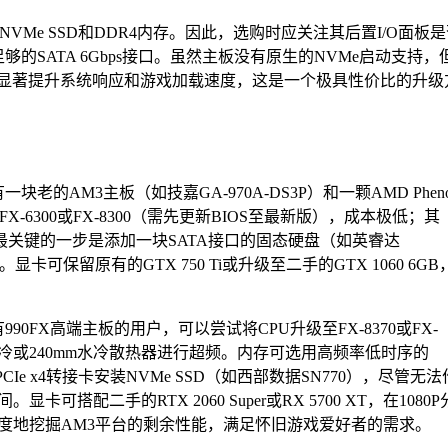
、NVMe SSD和DDR4内存。因此，选购时应关注其后置I/O面板
够的SATA 6Gbps接口。虽然主板没有原生的NVMe启动支持，
，仍能显著提升系统响应和游戏加载速度，这是一个极具性价比的升级
的AM3主板（如技嘉GA-970A-DS3P）和一颗AMD Phen
X-6300或FX-8300（需先更新BIOS至最新版），成本极低；其
通道；最关键的一步是添加一块SATA接口的固态硬盘（如英睿达
可保留原有的GTX 750 Ti或升级至二手的GTX 1060 6GB
0FX高端主板的用户，可以尝试将CPU升级至FX-8370或FX-
风冷或240mm水冷散热器进行超频。内存可选用高频率低时序的
PCIe x4转接卡安装NVMe SSD（如西部数据SN770），尽管无法
配二手的RTX 2060 Super或RX 5700 XT，在1080P
度地挖掘AM3平台的剩余性能，满足怀旧游戏爱好者的需求。