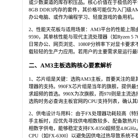
或少数渠道的库存积压品。核心价值在于极低的平台构
8GB DDR3内存的套件，其价格可能仅为入门
办公电脑、或作为编程学习、轻度游戏的备用机。
2、性能天花板与适用场景：AM3平台的性能上限由
9590，其单核性能与现代主流处理器（如Ryzen
日常办公、网页浏览、1080P分辨率下对显卡要求
载较轻的生产力应用。若用户的主要需求是运行最
二、AM3主板选购核心要素解析
1、芯片组是关键：选购AM3主板，首要关注的
理器的支持。990FX芯片组是当年的旗舰，提供最全
求超频的首选。990X为次旗舰，而970则是主流
选购时务必查询主板官网的CPU支持列表，确认其
2、供电设计与用料：由于FX处理器功耗较高（特
手主板时，应优先寻找供电相数较多、配备散热片的产品。例
相数字供电，能够稳定支持FX-8350超频至4.8GH
CPU（如FX-6300）以避免因供电过热导致系统不