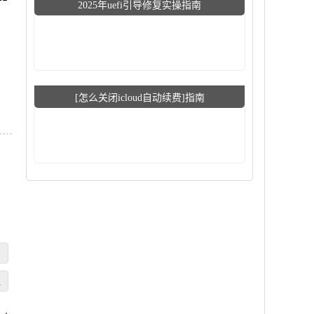
2025年uefi引导修复实操指南
[怎么关闭icloud自动续费]指南
正