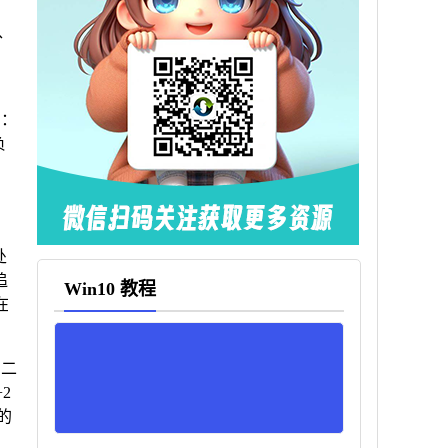
、
确：
负
处
追
Win10 教程
在
购二
2
的