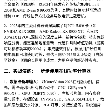
当余量的电源规格。以2024年底发布的英特尔酷睿Ultra 9
285K和AMD Ryzen 9 9950X为例，其瞬时峰值功耗可远超
标称TDP，传统估算方法极易导致电源过载宕机。
2、2025年的主流计算器普遍集成了对PCIe 5.0显卡（如
NVIDIA RTX 5090， AMD Radeon RX 8900 XT）和ATX
3.0/ATX12VO电源标准的深度支持。新特性包括：动态负载
响应分析，能更准确地预测新一代硬件瞬时峰值功耗（最高
可达标称功率的200%）；集成能效评估，根据用户所在地
的电价和日均使用时长，预估不同80 PLUS认证级别（白牌
至钛金）电源的长期用电成本，为用户提供经济性参考。
二、实战演练：一步步使用在线功率计算器
1、
数据准备与输入：
以OuterVision 2025在线版为例。首
先，需准确列出所有核心硬件：CPU（如Ryzen 9
9950X）、GPU（如RTX 5090）、主板芯片组、内存条数
量与频率、存储设备（NVMe SSD、SATA SSD/HDD）、散
热风扇数量及水冷泵、RGB灯带、外接设备等。系统通常