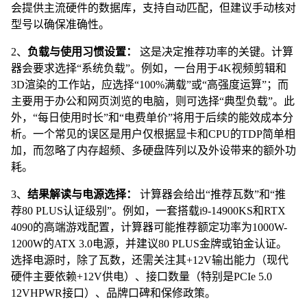
会提供主流硬件的数据库，支持自动匹配，但建议手动核对
型号以确保准确性。
2、
负载与使用习惯设置：
这是决定推荐功率的关键。计算
器会要求选择“系统负载”。例如，一台用于4K视频剪辑和
3D渲染的工作站，应选择“100%满载”或“高强度运算”；而
主要用于办公和网页浏览的电脑，则可选择“典型负载”。此
外，“每日使用时长”和“电费单价”将用于后续的能效成本分
析。一个常见的误区是用户仅根据显卡和CPU的TDP简单相
加，而忽略了内存超频、多硬盘阵列以及外设带来的额外功
耗。
3、
结果解读与电源选择：
计算器会给出“推荐瓦数”和“推
荐80 PLUS认证级别”。例如，一套搭载i9-14900KS和RTX
4090的高端游戏配置，计算器可能推荐额定功率为1000W-
1200W的ATX 3.0电源，并建议80 PLUS金牌或铂金认证。
选择电源时，除了瓦数，还需关注其+12V输出能力（现代
硬件主要依赖+12V供电）、接口数量（特别是PCIe 5.0
12VHPWR接口）、品牌口碑和保修政策。