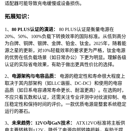
适配器可能导致充电缓慢或设备损伤。
拓展知识：
1、
80 PLUS认证的演进：
80 PLUS认证是衡量电源在
20%、50%、100%负载下转换效率的国际标准。从低到高分
为白牌、铜牌、银牌、金牌、铂金、钛金。2025年，随着能
源之星的更新，对10%轻载效率的要求更为严格，钛金电源
的优势在低负载场景（如日常办公）下更为明显。理解各级
认证的实际省电效果，有助于做出更具性价比的选择。
2、
电源架构与电容品质：
电源的稳定性和寿命很大程度上
取决于其内部架构（如LLC谐振、DC-DC）和使用的电容
品质（如日系电容通常寿命更长、耐温更高）。在选购时，
不应只看瓦数和认证，还需关注专业评测中对纹波抑制、电
压稳定性和保持时间的评价。一款优质电源是整套系统稳定
运行的基石。
3、
未来趋势：12VO与GaN技术：
ATX12VO标准将主板供
电主要转移到+12V，降低了电源内部转换损耗，有助于提