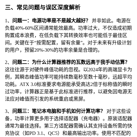
三、常见问题与误区深度解析
1、
问题一：电源功率是不是越大越好？
并非如此。电源在
负载40%-60%区间通常能效最高。功率过大，不仅造成初期
购置成本浪费，在低负载下其转换效率也可能低于最佳区
间。关键在于“按需配置，留有余量”。对于未来有升级计划
的用户，预留20%-30%的功率余量是合理的。
2、
问题二：为什么计算器推荐的瓦数远高于我手动估算？
这往往源于对硬件峰值功耗的忽视。以2024年的高端显卡为
例，其瞬态峰值功率可能持续数毫秒至数十毫秒，远超平均
功耗。ATX 3.0标准要求电源能承受高达2倍于标称值的瞬时
过功率，计算器正是基于此标准进行推荐，以避免因电源无
法应对峰值而引发的系统重启或黑屏。
3、
问题三：笔记本电脑和手机如何计算功率？
对于这些设
备，功率计算更多用于选择适配器（充电器）。原装适配器
通常为最佳选择。第三方适配器需确认其支持设备所需的快
充协议（如PD 3.1、QC5）和最高输出功率。使用不匹配的