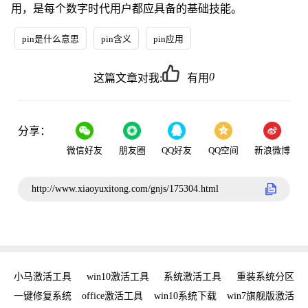
用，是每个数字时代用户都应具备的基础技能。
pin是什么意思
pin含义
pin应用
0
这篇文章对我:
有用
分享：
微信好友
朋友圈
QQ好友
QQ空间
新浪微博
http://www.xiaoyuxitong.com/gnjs/175304.html
载
小马激活工具
win10激活工具
系统激活工具
重装系统分区
w
置
一键修复系统
office激活工具
win10系统下载
win7旗舰版激活
w