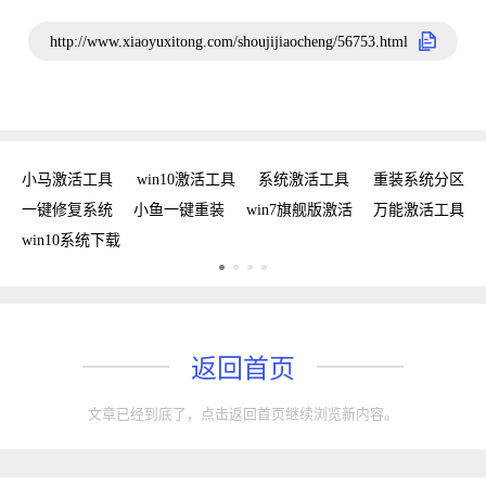
http://www.xiaoyuxitong.com/shoujijiaocheng/56753.html
新
小马激活工具
win10激活工具
系统激活工具
重装系统分区
w
手
一键修复系统
小鱼一键重装
win7旗舰版激活
万能激活工具
win10系统下载
返回首页
文章已经到底了，点击返回首页继续浏览新内容。