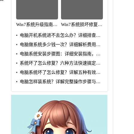
Win7系统升级指南：
Win7系统损坏修复教
全面解析升级步骤与
程：详细步骤助你快
电脑开机系统进不去怎么办？详细排查步
要点
速解决问题
骤详解
电脑做系统多少钱一次？详细解析费用与
流程
电脑系统安装步骤图：详细安装指南，轻
松搞定系统问题
系统坏了怎么修复？六种方法快速搞定修
复问题
电脑系统坏了怎么修复？详解五种有效解
决方法
电脑怎样装系统？详解完整操作步骤与技
巧