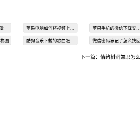
做
苹果电脑如何将视频上传
苹果手机的微信下载安
到iPhone上
方法
天梯图
酷狗音乐下载的歌曲怎么
微信密码忘记了怎么找
保存到本地手机
下一篇：
情绪树洞兼职怎