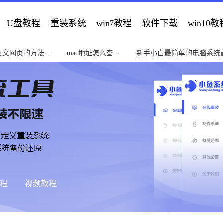
U盘教程
重装系统
win7教程
软件下载
win10教
英文网页的方法教
mac地址怎么查教
新手小白最简单的电脑系统
程
南
教程
视频教程