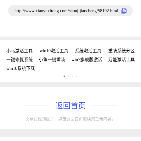
http://www.xiaoyuxitong.com/shoujijiaocheng/58192.html
新
小马激活工具
win10激活工具
系统激活工具
重装系统分区
w
手
一键修复系统
小鱼一键重装
win7旗舰版激活
万能激活工具
win10系统下载
返回首页
文章已经到底了，点击返回首页继续浏览新内容。