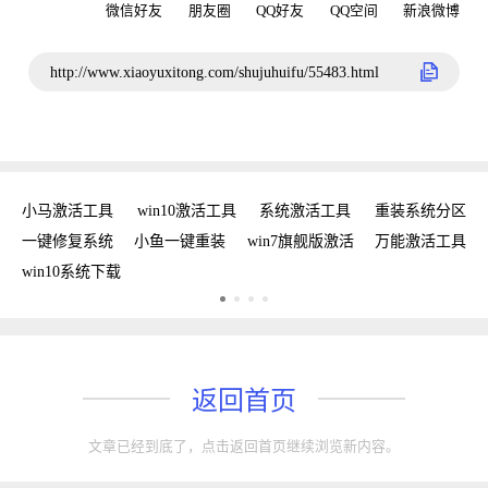
微信好友
朋友圈
QQ好友
QQ空间
新浪微博
http://www.xiaoyuxitong.com/shujuhuifu/55483.html
新
小马激活工具
win10激活工具
系统激活工具
重装系统分区
w
手
一键修复系统
小鱼一键重装
win7旗舰版激活
万能激活工具
win10系统下载
返回首页
文章已经到底了，点击返回首页继续浏览新内容。