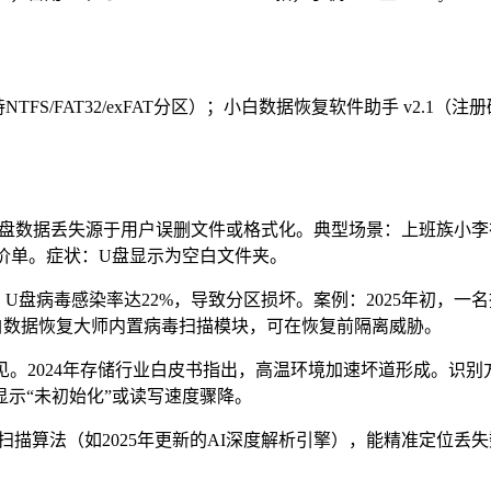
NTFS/FAT32/exFAT分区）；小白数据恢复软件助手 v2.1（注
%的U盘数据丢失源于用户误删文件或格式化。典型场景：上班族小李
客户报价单。症状：U盘显示为空白文件夹。
，U盘病毒感染率达22%，导致分区损坏。案例：2025年初，一名
。小白数据恢复大师内置病毒扫描模块，可在恢复前隔离威胁。
见。2024年存储行业白皮书指出，高温环境加速坏道形成。识别
中显示“未初始化”或读写速度骤降。
描算法（如2025年更新的AI深度解析引擎），能精准定位丢失