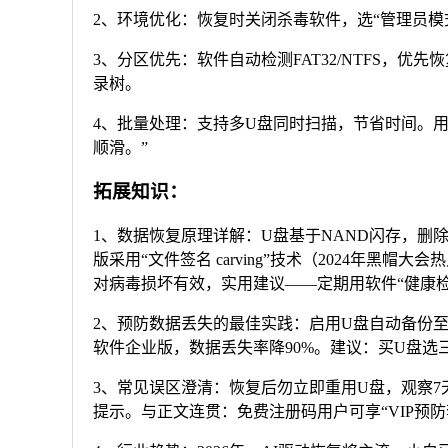
2、环境优化：恢复时关闭杀毒软件，选“管理员模式”
3、分区优先：软件自动检测FAT32/NTFS，优
录树。
4、批量处理：支持多U盘同时扫描，节省时间。
顺滑。”
拓展知识：
1、数据恢复原理详解：U盘基于NAND闪存，删除
版采用“文件签名 carving”技术（2024年
对病毒损坏有效，实用建议——定期用软件“健康检
2、预防数据丢失的最佳实践：启用U盘自动备份至OneD
软件企业版，数据丢失率降90%。建议：买U盘选
3、常见误区澄清：恢复后勿立即重用U盘，观察7天稳
提示。与正文连贯：免费注册码用户可享“VIP预