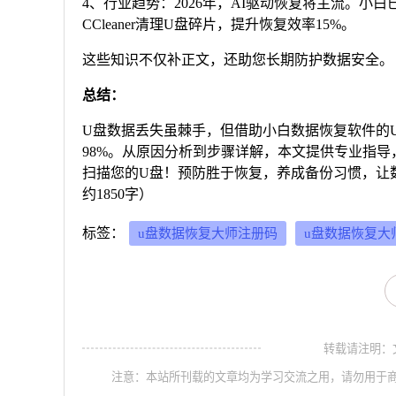
4、行业趋势：2026年，AI驱动恢复将主流。小白已
CCleaner清理U盘碎片，提升恢复效率15%。
这些知识不仅补正文，还助您长期防护数据安全。
总结：
U盘数据丢失虽棘手，但借助小白数据恢复软件的U
98%。从原因分析到步骤详解，本文提供专业指导，
扫描您的U盘！预防胜于恢复，养成备份习惯，让
约1850字）
标签：
u盘数据恢复大师注册码
u盘数据恢复大
转载请注明：文章转
注意：本站所刊载的文章均为学习交流之用，请勿用于