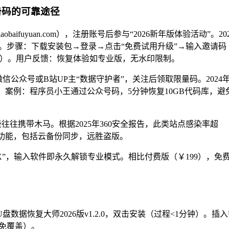
册码的可靠途径
ifuyuan.com），注册账号后参与“2026新年版体验活动”。202
。步骤：下载安装包→登录→点击“免费试用升级”→输入邀请码
6月有效）。用户反馈：恢复体验如专业版，无水印限制。
公众号或B站UP主“数据守护者”，关注后领取限量码。2024
%。案例：程序员小王通过公众号码，5分钟恢复10GB代码库，避
往往携带木马。根据2025年360安全报告，此类站点感染率超
全功能，包括云备份同步，远胜盗版。
-XXXX”，输入软件即永久解锁专业模式。相比付费版（￥199），免
3上下载U盘数据恢复大师2026版v1.2.0，双击安装（过程<1分钟）。插入
免覆盖）。