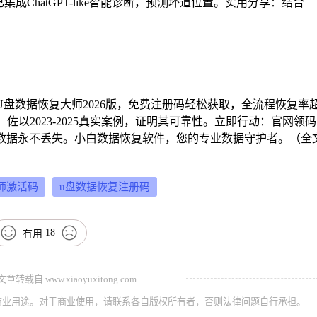
集成ChatGPT-like智能诊断，预测坏道位置。实用分享：结合
盘数据恢复大师2026版，免费注册码轻松获取，全流程恢复率
佐以2023-2025真实案例，证明其可靠性。立即行动：官网领
数据永不丢失。小白数据恢复软件，您的专业数据守护者。（全
师激活码
u盘数据恢复注册码
18
有用
载自 www.xiaoyuxitong.com
商业用途。对于商业使用，请联系各自版权所有者，否则法律问题自行承担。