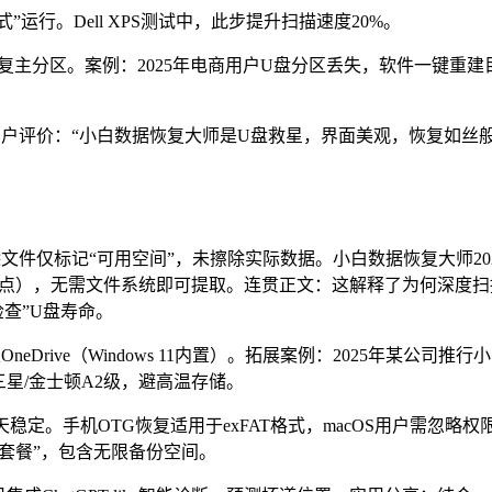
运行。Dell XPS测试中，此步提升扫描速度20%。
先恢复主分区。案例：2025年电商用户U盘分区丢失，软件一键重建
用户评价：“小白数据恢复大师是U盘救星，界面美观，恢复如丝
文件仅标记“可用空间”，未擦除实际数据。小白数据恢复大师20
黑帽大会热点），无需文件系统即可提取。连贯正文：这解释了为何深度
查”U盘寿命。
rive（Windows 11内置）。拓展案例：2025年某公司推行
三星/金士顿A2级，避高温存储。
定。手机OTG恢复适用于exFAT格式，macOS用户需忽略权
防套餐”，包含无限备份空间。