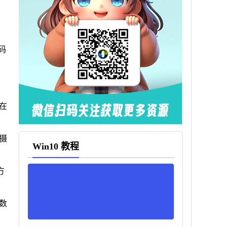
册码
在
摄
Win10 教程
方
数