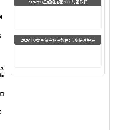
2026年U盘超级加密3000加密教程
目
般
2026年U盘写保护解除教程：3步快速解决
26
扫描
小白
限