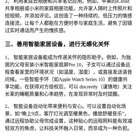
2、 利用家庭云相册和共享笔记应用。例如，苹果的iCloud
共享相册或小米的家庭相册功能，允许家人随时上传照片和
短视频，并添加评论。这创造了一种持续的、低压力的情感
连接流，让每个人都能在方便时参与家庭生活，避免了因错
过实时通话而产生的愧疚感。
三、善用智能家居设备，进行无感化关怀
1、 智能家居设备能成为传递关怀的隐形助手。例如，为独
居的父母安装小米智能家庭屏Pro 10，子女可以通过设备远
程查看家里的环境状况（如温度、湿度），或直接发送语音
问候。一些智能手环（如Apple Watch Series 10）的健康共
享功能，在获得对方授权后，可以 discreetly（谨慎地）关注
长辈的睡眠质量和心率趋势，在发现异常时及时提醒。
2、 智能设备自动化带来便利与安心。可以设置自动化场
景，如“晚上9点，客厅灯光调至暖黄色，播放舒缓音乐”，
通过远程协助父母完成设置，这种贴心的远程照料能有效减
轻双方的焦虑，让科技关怀融入日常，而非成为一种负担。