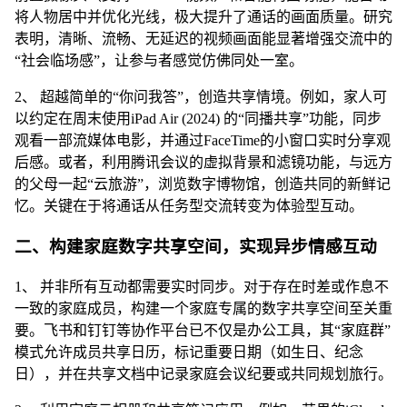
将人物居中并优化光线，极大提升了通话的画面质量。研究
表明，清晰、流畅、无延迟的视频画面能显著增强交流中的
“社会临场感”，让参与者感觉仿佛同处一室。
2、 超越简单的“你问我答”，创造共享情境。例如，家人可
以约定在周末使用iPad Air (2024) 的“同播共享”功能，同步
观看一部流媒体电影，并通过FaceTime的小窗口实时分享观
后感。或者，利用腾讯会议的虚拟背景和滤镜功能，与远方
的父母一起“云旅游”，浏览数字博物馆，创造共同的新鲜记
忆。关键在于将通话从任务型交流转变为体验型互动。
二、构建家庭数字共享空间，实现异步情感互动
1、 并非所有互动都需要实时同步。对于存在时差或作息不
一致的家庭成员，构建一个家庭专属的数字共享空间至关重
要。飞书和钉钉等协作平台已不仅是办公工具，其“家庭群”
模式允许成员共享日历，标记重要日期（如生日、纪念
日），并在共享文档中记录家庭会议纪要或共同规划旅行。