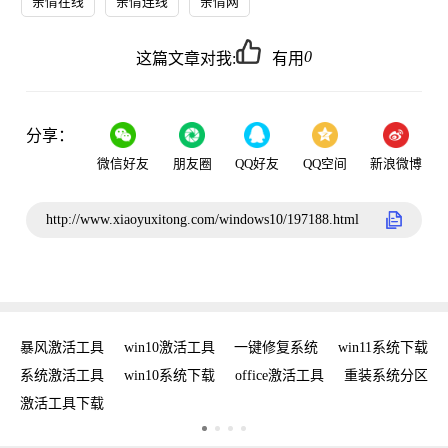
亲情在线
亲情连线
亲情网
0
这篇文章对我:
有用
分享：
微信好友
朋友圈
QQ好友
QQ空间
新浪微博
http://www.xiaoyuxitong.com/windows10/197188.html
密钥
暴风激活工具
win10激活工具
一键修复系统
win11系统下载
复
系统激活工具
win10系统下载
office激活工具
重装系统分区
w
激活工具下载
w