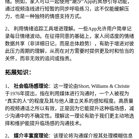
绪。例如，家人可以一起使用“潮汐”App的冥想引导功能，
通过视频连线进行短暂的同步呼吸练习，这不仅能缓解压
力，也是一种独特的情感支持方式。
2、 利用情绪追踪工具增进理解。一些App允许用户简单记
录每日情绪波动。在征得同意的基础上，家人间适度的情绪
数据共享（非详细日记，而是总体趋势），有助于增进对彼
此压力周期的理解，从而在对方需要时提供更及时和恰当的
关怀，而非无效的追问或指责。
拓展知识：
1、
社会临场感理论
：这一理论由Short, Williams & Christie
于1976年提出，指在利用媒体进行沟通时，一个人被视为
“真实的人”的程度及其与他人建立关系的感知程度。高质量
的视频通话之所以有效，正是因为它能提升这种临场感，减
少沟通中的不确定性。理解这一理论有助于我们更主动地选
择和维护能提升临场感的沟通技术。
2、
媒介丰富度理论
：该理论将沟通媒介按其处理模糊信息