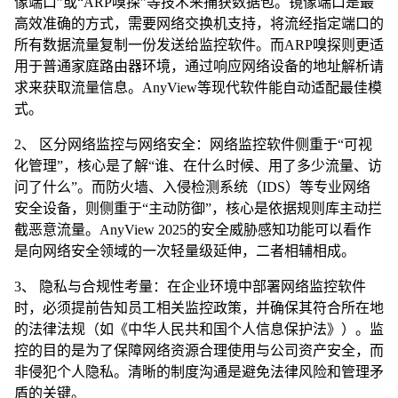
像端口”或“ARP嗅探”等技术来捕获数据包。镜像端口是最
高效准确的方式，需要网络交换机支持，将流经指定端口的
所有数据流量复制一份发送给监控软件。而ARP嗅探则更适
用于普通家庭路由器环境，通过响应网络设备的地址解析请
求来获取流量信息。AnyView等现代软件能自动适配最佳模
式。
2、 区分网络监控与网络安全：网络监控软件侧重于“可视
化管理”，核心是了解“谁、在什么时候、用了多少流量、访
问了什么”。而防火墙、入侵检测系统（IDS）等专业网络
安全设备，则侧重于“主动防御”，核心是依据规则库主动拦
截恶意流量。AnyView 2025的安全威胁感知功能可以看作
是向网络安全领域的一次轻量级延伸，二者相辅相成。
3、 隐私与合规性考量：在企业环境中部署网络监控软件
时，必须提前告知员工相关监控政策，并确保其符合所在地
的法律法规（如《中华人民共和国个人信息保护法》）。监
控的目的是为了保障网络资源合理使用与公司资产安全，而
非侵犯个人隐私。清晰的制度沟通是避免法律风险和管理矛
盾的关键。