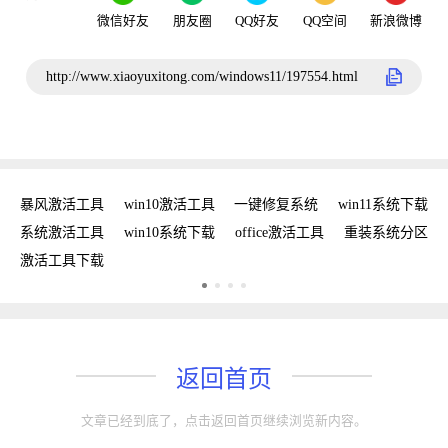
微信好友
朋友圈
QQ好友
QQ空间
新浪微博
http://www.xiaoyuxitong.com/windows11/197554.html
密钥
暴风激活工具
win10激活工具
一键修复系统
win11系统下载
复
系统激活工具
win10系统下载
office激活工具
重装系统分区
W
激活工具下载
w
返回首页
文章已经到底了，点击返回首页继续浏览新内容。