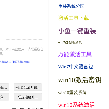
重装系统分区
激活工具下载
小鱼一键重装
win7旗舰版激活
途。对于商业使用，请联系各自
万能激活工具
担。
indows11/197558.html
Win7中文语言包
win10激活密钥
in11
win11怎么升级企
win10重装系统
费么
业版系统使用
怎么重
联想电脑升级
11
win11系统方法步
win10系统激活
骤