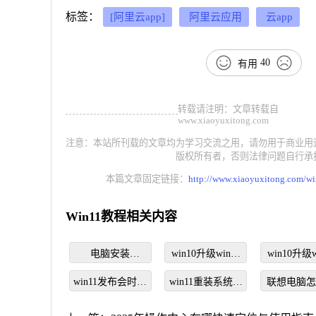
标签：
[阿里云app]
阿里云应用
云app
40
有用
转载请注明：文章转载自
www.xiaoyuxitong.com
注意：本站所刊载的文章均为学习交流之用，请勿用于商业用
版权所有者，否则法律问题自行承
本篇文章固定链接：
http://www.xiaoyuxitong.com/w
Win11教程相关内容
电脑安装
win10升级win11
win10升级w
Windows11系统
系统的方法步骤
需要付
win11发布会时间
详细教程
win11重装系统步
联想电脑
是什么时候
骤图解
装系统win