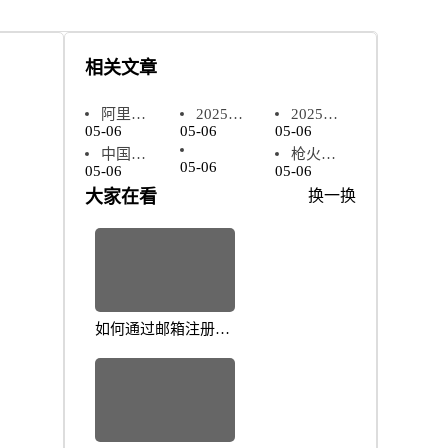
相关文章
阿里云
2025年
2025年
05-06
05-06
05-06
app权限
操作中心
天学网学
中国式
枪火重
与安全快
在哪快速
生端app
AnyView
05-06
05-06
05-06
相亲2
生新手入
速排查方
定位与使
下载安装
网络监控
大家在看
换一换
2025年最
门指南
法
用指南
与使用全
软件2025
新婚恋指
2025：从
指南
年核心功
南与避坑
零到精通
能与使用
手册
的全面攻
指南
略
如何通过邮箱注册提
升你的账户安全？全
面解析实用技巧