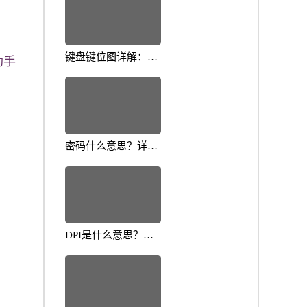
键盘键位图详解：提
助手
高打字效率的十大技
巧
密码什么意思？详细
解析密码的重要性与
应用
DPI是什么意思？全
面解析屏幕分辨率背
后的技术原理