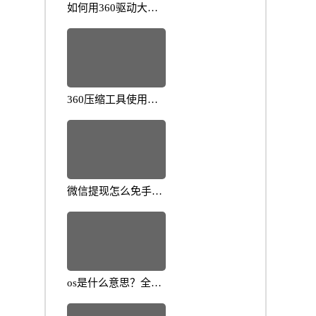
如何用360驱动大师
更新驱动？教你保持
电脑性能稳定
360压缩工具使用技
巧详解：常见问题解
决方案指南
微信提现怎么免手续
费？简单技巧帮你省
钱
os是什么意思？全面
解析操作系统的核心
概念与应用