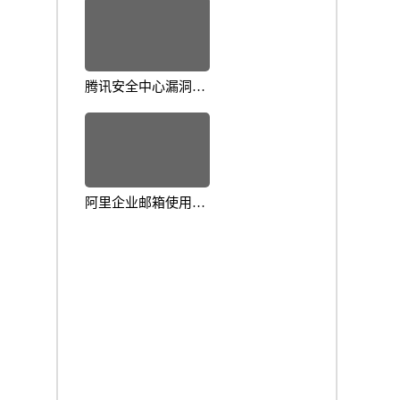
识
腾讯安全中心漏洞预
警：如何有效防范网
络威胁
阿里企业邮箱使用指
南新手快速入门技巧
解析