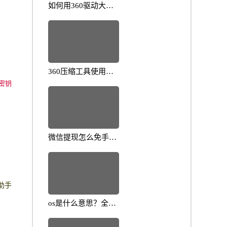
如何用360驱动大师
更新驱动？教你保持
电脑性能稳定
360压缩工具使用技
巧详解：常见问题解
活密钥
决方案指南
微信提现怎么免手续
费？简单技巧帮你省
钱
助手
os是什么意思？全面
解析操作系统的核心
概念与应用