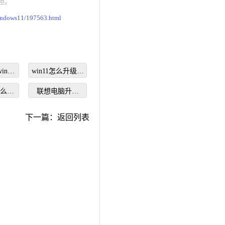
担。
indows11/197563.html
in11
win11怎么升级企
费么
业版系统使用
怎么重
联想电脑升级
11
win11系统方法步
骤
下一篇：
返回列表