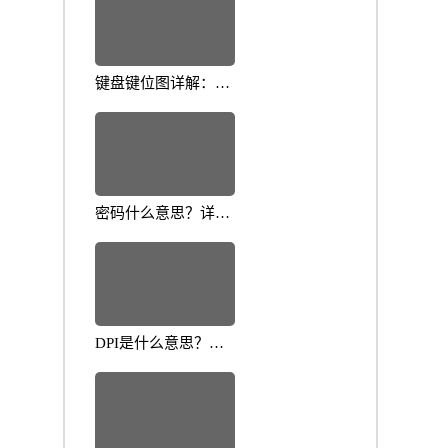
键盘键位图详解：提
高打字效率的十大技
巧
密码什么意思？详细
解析密码的重要性与
应用
DPI是什么意思？全
面解析屏幕分辨率背
后的技术原理