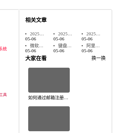
相关文章
2025年
2025年
2025年
05-06
05-06
05-06
蓝奏云下
必看[打印
全民k歌
微软
键盘顿
阿里云
载安全与
机设置在
极速版安
系统
05-06
05-06
05-06
msdn资源
号2025年
app权限
高效指南
哪里]快速
装与使用
大家在看
换一换
全解：初
科普与误
与安全快
排查
全解
学者开发
区解读
速排查方
指南
法
活工具
如何通过邮箱注册提
升你的账户安全？全
面解析实用技巧