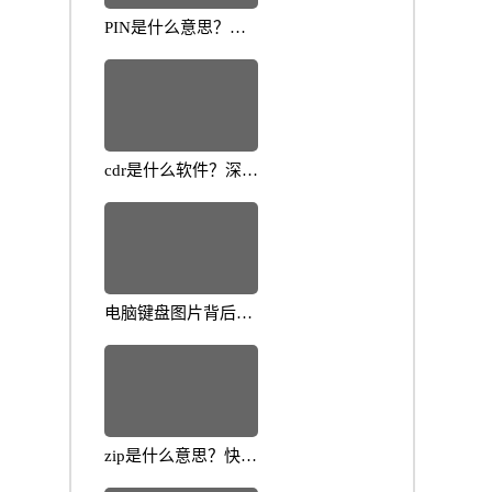
PIN是什么意思？揭
示其在数字时代的重
要性
cdr是什么软件？深入
解析它的功能与应用
场景
电脑键盘图片背后的
小知识与养护技巧大
揭秘
zip是什么意思？快速
解读压缩文件基础知