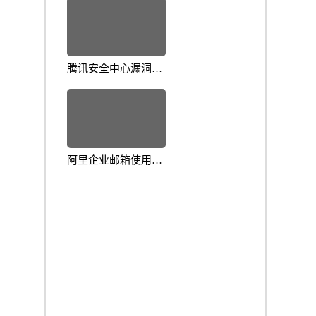
识
腾讯安全中心漏洞预
警：如何有效防范网
络威胁
阿里企业邮箱使用指
南新手快速入门技巧
解析