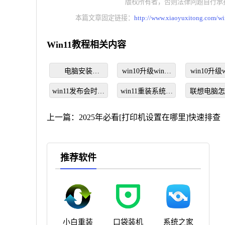
版权所有者，否则法律问题自行承
本篇文章固定链接：
http://www.xiaoyuxitong.com/w
Win11教程相关内容
电脑安装
win10升级win11
win10升级w
Windows11系统
系统的方法步骤
需要付
win11发布会时间
详细教程
win11重装系统步
联想电脑
是什么时候
骤图解
装系统win
上一篇：
2025年必看[打印机设置在哪里]快速排查
推荐软件
小白重装
口袋装机
系统之家