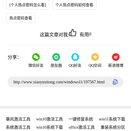
[个人热点密码怎么看]
个人热点密码如何查看
热点密码查看
0
这篇文章对我:
有用
分享：
微信好友
朋友圈
QQ好友
QQ空间
新浪微博
http://www.xiaoyuxitong.com/windows11/197567.html
密钥
暴风激活工具
win10激活工具
一键修复系统
win11系统下载
复
系统激活工具
win10系统下载
office激活工具
重装系统分区
W