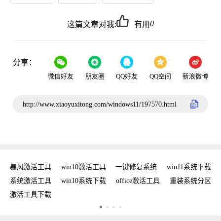
0
这篇文章对我:
有用
分享：
微信好友
朋友圈
QQ好友
QQ空间
新浪微博
http://www.xiaoyuxitong.com/windows11/197570.html
密钥
暴风激活工具
win10激活工具
一键修复系统
win11系统下载
复
系统激活工具
win10系统下载
office激活工具
重装系统分区
W
激活工具下载
w