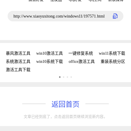
http://www.xiaoyuxitong.com/windows11/197571.html
密钥
暴风激活工具
win10激活工具
一键修复系统
win11系统下载
复
系统激活工具
win10系统下载
office激活工具
重装系统分区
W
激活工具下载
w
返回首页
文章已经到底了，点击返回首页继续浏览新内容。