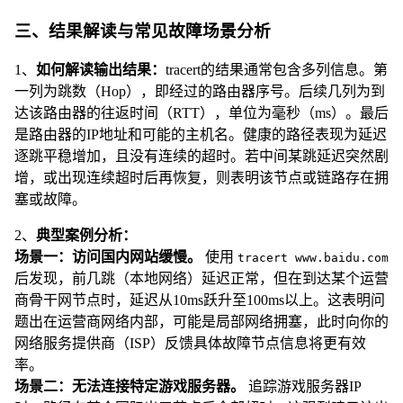
三、结果解读与常见故障场景分析
1、
如何解读输出结果：
tracert的结果通常包含多列信息。第
一列为跳数（Hop），即经过的路由器序号。后续几列为到
达该路由器的往返时间（RTT），单位为毫秒（ms）。最后
是路由器的IP地址和可能的主机名。健康的路径表现为延迟
逐跳平稳增加，且没有连续的超时。若中间某跳延迟突然剧
增，或出现连续超时后再恢复，则表明该节点或链路存在拥
塞或故障。
2、
典型案例分析：
场景一：访问国内网站缓慢。
使用
tracert www.baidu.com
后发现，前几跳（本地网络）延迟正常，但在到达某个运营
商骨干网节点时，延迟从10ms跃升至100ms以上。这表明问
题出在运营商网络内部，可能是局部网络拥塞，此时向你的
网络服务提供商（ISP）反馈具体故障节点信息将更有效
率。
场景二：无法连接特定游戏服务器。
追踪游戏服务器IP