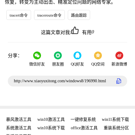
恢复，转变为主动出击、精准定位问题的网络专家。
tracert命令
traceroute命令
路由跟踪
0
这篇文章对我:
有用
分享：
微信好友
朋友圈
QQ好友
QQ空间
新浪微博
http://www.xiaoyuxitong.com/windows8/196990.html
密钥
暴风激活工具
win10激活工具
一键修复系统
win11系统下载
复
系统激活工具
win10系统下载
office激活工具
重装系统分区
w