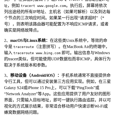
，例如
。执行后，屏幕将依次
址
tracert www.google.com
列出途经的所有IP地址、主机名（如果可解析）以及到达每
个节点的三次响应时间。如果某一行出现“请求超时”（*
号），则表明该路由器可能配置为不响应ICMP请求，或者
确实是网络故障点。
2、
macOS与Linux系统：
在这些类Unix系统中，等效的命
令是
（注意拼写）。在MacBook Air的终端中，
traceroute
输入
即可。输出信息与Windows
traceroute www.bing.com
的tracert类似，但可能使用UDP数据包而非ICMP，具体行为
取决于系统版本和参数。
3、
移动设备（Android/iOS）：
手机系统通常不直接提供命
令行工具，但可以通过安装第三方应用实现。例如，在三星
Galaxy S24或iPhone 15 Pro上，可以下载“PingTools”或
“Network Analyzer”等App。这些应用提供了用户友好的图形
界面，只需输入目标地址，即可一键执行路由追踪，并以可
视化的方式展示结果，非常适合移动用户快速诊断Wi-Fi或
蜂窝数据网络问题。