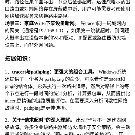
时，路径在某个国际出口节点后全部超时。这强烈暗示该出
口路由或对端网络存在屏蔽或中断，用户可能需要考虑使用
网络加速服务来切换路由路径。
场景三：家庭Wi-Fi下某设备断网。
先tracert同一局域网内
的网关（通常是192.168.1.1），如果第一跳就超时，则问题
大概率出在设备本身的Wi-Fi驱动、IP配置或路由器防火墙
设置上，而非外网问题。
拓展知识：
1、
tracert与pathping：更强大的组合工具。
Windows系统
还提供了一个名为
的命令，可以看作是tracert和
pathping
ping的结合体。它先执行一次路由追踪，然后对路径上的每
个节点进行一段时间的统计分析，计算丢包率，从而提供比
tracert更精确的链路质量评估。在需要深入分析间歇性网络
故障时，pathping是更佳选择。
2、
关于“请求超时”的深入理解。
出现“*”号不一定代表网
络故障。许多企业级路由器和防火墙出于安全策略，会主动
丢弃或忽略ICMP请求（即ping和tracert使用的协议）。因