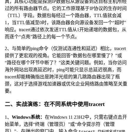
具，其核心功能是探测IP数据包从源设备到达目标主机所经
过的所有路由器节点。它的工作原理基于IP协议的生存时间
（TTL）字段。数据包每经过一个路由器，TTL值就会减
1，当TTL值减至0时，该路由器会向源设备发回一个“超时”
响应。tracert通过依次发送TTL值从1开始递增的数据包，从
而逐个“点亮”路径上的每一个节点。
2、与简单的ping命令（仅测试连通性和延迟）相比，tracert
提供了更宏观的视角。它能回答“数据包在哪里慢了？”或
“路径在哪个环节中断了？”这类关键问题。例如，当你访问
海外网站出现高延迟时，ping可能只显示总延迟很高，而
tracert却能精确指出是跨洋光缆的第几跳路由器出现了瓶
颈，这对于选择游戏加速器或优化企业网络路由策略至关重
要。
二、实战演练：在不同系统中使用tracert
1、
Windows系统：
在Windows 11 23H2中，只需右键点击开
始菜单，选择“终端（管理员）”或“命令提示符（管理
员）”。在弹出的窗口中，输入命令
tracert 目标域名或IP地