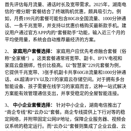
首先评估每月流量、通话时长及宽带需求。2025年，湖南电
信的“橙分期”套餐结合了终端购机优惠，颇具吸引力。例
如，月费199元的套餐可能包含80GB全国流量、1000分钟通
话、一条千兆宽带，并支持以优惠价格购买最新款手机。建
议用户通过官方APP内的“套餐助手”功能，输入近三个月的
平均使用量，系统会自动推荐最经济的方案。
2、
家庭用户套餐选择：
家庭用户应优先考虑融合套餐（俗
称“全家桶”）。这类套餐通常将宽带、副卡、IPTV电视和
家庭云盘捆绑，性价比极高。以“智慧家”229元套餐为例，
它提供千兆宽带、3张手机副卡共享60GB流量和1000分钟通
话、4K超清IPTV以及2T的家庭云存储空间。对于拥有多台
智能设备、孩子需要在线学习的家庭而言，这种一站式解决
方案能有效管理通信支出，并享受稳定的全屋智能连接。
3、
中小企业套餐选择：
针对中小企业，湖南电信推出了
“商企专线”和“云办公”套餐。商企专线提供上下行对等的稳
定网络，并附带固定公网IP地址，保障企业服务器、视频会
议系统的稳定运行。而“云办公”套餐则集成了企业云盘、云