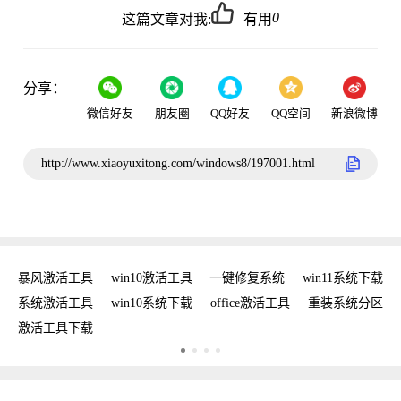
0
这篇文章对我:
有用
分享：
微信好友
朋友圈
QQ好友
QQ空间
新浪微博
http://www.xiaoyuxitong.com/windows8/197001.html
密钥
暴风激活工具
win10激活工具
一键修复系统
win11系统下载
复
系统激活工具
win10系统下载
office激活工具
重装系统分区
w
激活工具下载
w