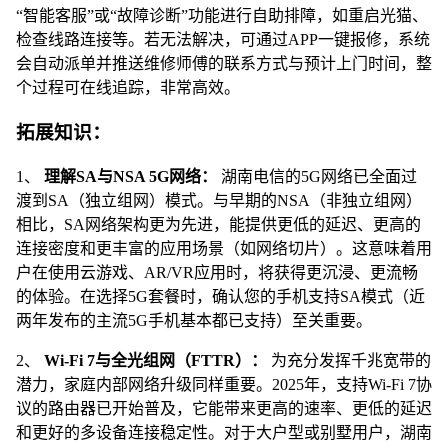
“智能客服”或“故障诊断”功能进行自助排障，如重启光猫、
检查线路连接等。若无法解决，可通过APP一键报修，系统
会自动派单并推送维修师傅的联系方式与预计上门时间，整
个过程可在线追踪，非常高效。
拓展知识：
1、
理解SA与NSA 5G网络：
湖南电信的5G网络已全面过
渡到SA（独立组网）模式。与早期的NSA（非独立组网）
相比，SA网络架构更为先进，能提供更低的延迟、更高的
连接密度和更丰富的应用场景（如网络切片）。这意味着用
户在使用云游戏、AR/VR应用时，将获得更沉浸、更流畅
的体验。在选择5G套餐时，确认您的手机支持SA模式（近
两年发布的主流5G手机基本都已支持）至关重要。
2、
Wi-Fi 7与全光组网（FTTR）：
为充分发挥千兆宽带的
潜力，家庭内部网络升级同样重要。2025年，支持Wi-Fi 7协
议的路由器已开始普及，它能带来更高的速率、更低的延迟
和更好的多设备连接稳定性。对于大户型或别墅用户，湖南