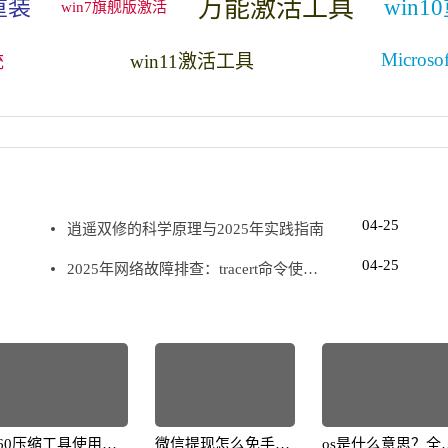
万能激活工具
重装
win
win7旗舰版激活
Microsof
win11激活工具
统
04-25
逍遥双修的科学原理与2025年实践指南
04-25
2025年网络故障排查：tracert命令使用
详解
360压缩工具使用技
微信提现怎么免手续
os是什么意思？全