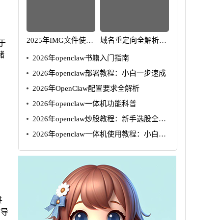
2025年IMG文件使用
域名重定向全解析：
于
指南：从挂载到编辑
原理设置与2025年实
储
2026年openclaw书籍入门指南
战指南
2026年openclaw部署教程：小白一步速成
2026年OpenClaw配置要求全解析
2026年openclaw一体机功能科普
2026年openclaw炒股教程：新手选股全攻
略
2026年openclaw一体机使用教程：小白5
步速成
甚
“导