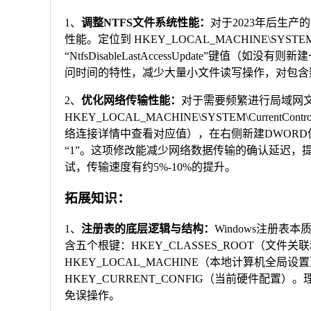
1、
调整NTFS文件系统性能：
对于2023年后生产
性能。定位到 HKEY_LOCAL_MACHINE\SYSTEM\Curren
“NtfsDisableLastAccessUpdate”键
问时间的特性，减少大量小文件读写操作，对包含
2、
优化网络传输性能：
对于需要频繁进行局域网文
HKEY_LOCAL_MACHINE\SYSTEM\CurrentControlSe
络连接详情中查看对应值），在右侧新建DWORD值“TcpA
“1”。这项修改能减少网络数据传输的确认延迟，提
试，传输速度有约5%-10%的提升。
拓展知识：
1、
注册表的底层逻辑与结构：
Windows注册
含五个根键：HKEY_CLASSES_ROOT（文件关
HKEY_LOCAL_MACHINE（本地计算机全局设
HKEY_CURRENT_CONFIG（当前硬件配
免误操作。