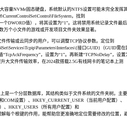
的大容量NVMe固态硬盘，系统默认的NTFS设置可能未完全发挥
tControlSet\Control\FileSystem，找到
值（如没有则新建一个DWORD值），将其设置为“1”。这将禁用系统记录文件最
数万个小文件的游戏或开发项目文件夹效果显著。
件传输或云同步的用户，可以调整TCP协议参数。定位到
t\Services\Tcpip\Parameters\Interfaces\{接口GUID}（GUID需
ckFrequency”，设置为“1”。再新建“TCPNoDelay”，设置
升大文件传输效率，在2024款搭载2.5G有线网卡的笔记本上测
表本质上是一个分层数据库，其结构类似于文件系统的文件夹树。主
联和COM设置）、HKEY_CURRENT_USER（当前用户配置）、
置）、HKEY_USERS（所有用户配置）和
置）。理解每个根键的作用，能帮助您更准确地定位需要修改的位置，