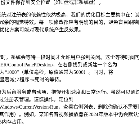
备份文件保存到安全位置（如U盘或非系统盘）。
s 11系统对注册表的依赖性依然极高，我们的优化目标主要集中在：
冗余的视觉特效。每一项修改都应有明确的目的，避免盲目跟随
时代的优化方案可能对现代系统产生反效果。
应”时，系统会等待一段时间才允许用户强制关闭。这个等待时间
Control Panel\Desktop，在右侧找到或新建一个名为
修改为“1000”（单位毫秒，原值通常为5000）。同时，将
00”。这能显著减少程序卡死时的等待。
册为后台服务或启动项，拖慢开机速度和日常运行。虽然可以通
过注册表管理。谨慎操作，定位到
ft\Windows\CurrentVersion\Run，查看右侧列表，删除你确认不需
作用）。例如，某知名音视频播放器在2024年版本中仍会默认
B内存占用。