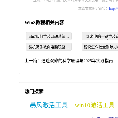
注意：本站所刊载的文章均为学习交流之用，请勿用于
本篇文章固定链接：
http:
Win8教程相关内容
win7如何重装win8系统教
红米电脑一键重装
win8
程
装机高手教你电脑玩游戏
说说怎么批量删除,
卡是什么原因
您怎么批量删除QQ
说
上一篇：
逍遥双修的科学原理与2025年实践指南
热门搜索
暴风激活工具
win10激活工具