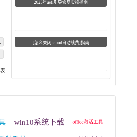
2025年uefi引导修复实操指南
怎
[怎么关闭icloud自动续费]指南
您
列表
具
win10系统下载
office激活工具