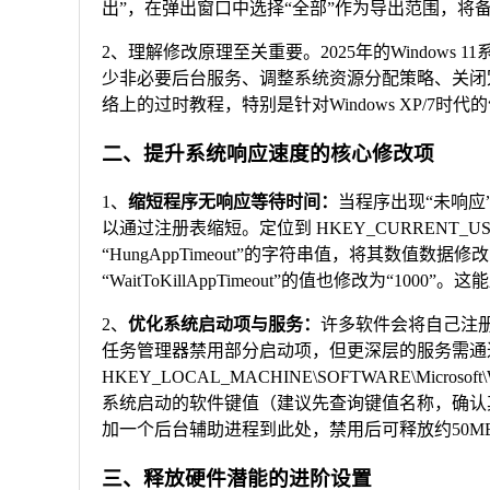
出”，在弹出窗口中选择“全部”作为导出范围，将
2、理解修改原理至关重要。2025年的Window
少非必要后台服务、调整系统资源分配策略、关闭
络上的过时教程，特别是针对Windows XP/7
二、提升系统响应速度的核心修改项
1、
缩短程序无响应等待时间：
当程序出现“未响
以通过注册表缩短。定位到 HKEY_CURRENT_USER\
“HungAppTimeout”的字符串值，将其数值数据
“WaitToKillAppTimeout”的值也修改为“10
2、
优化系统启动项与服务：
许多软件会将自己注
任务管理器禁用部分启动项，但更深层的服务需通
HKEY_LOCAL_MACHINE\SOFTWARE\Microso
系统启动的软件键值（建议先查询键值名称，确认其
加一个后台辅助进程到此处，禁用后可释放约50M
三、释放硬件潜能的进阶设置