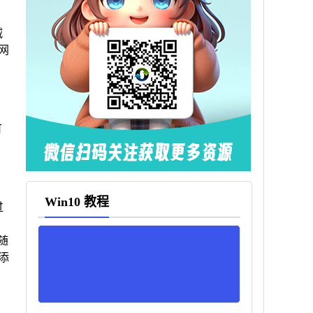
减
网
可
Win10 教程
过
要随
添