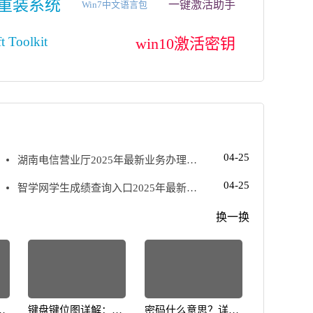
10重装系统
一键激活助手
Win7中文语言包
t Toolkit
win10激活密钥
04-25
湖南电信营业厅2025年最新业务办理与
套餐选择指南
04-25
智学网学生成绩查询入口2025年最新登
录指南
换一换
面
键盘键位图详解：提
密码什么意思？详细