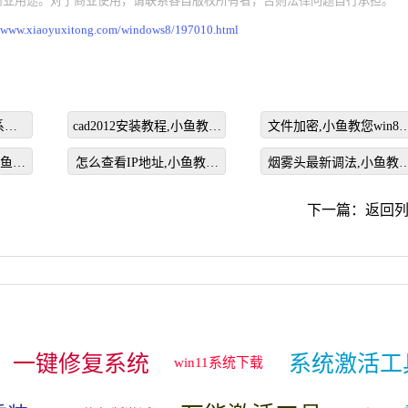
商业用途。对于商业使用，请联系各自版权所有者，否则法律问题自行承担。
//www.xiaoyuxitong.com/windows8/197010.html
系统
cad2012安装教程,小鱼教您
文件加密,小鱼教您win8
怎么安装cad2012
么给文件加密
小鱼教
怎么查看IP地址,小鱼教您
烟雾头最新调法,小鱼教
空间说
怎么查看IP地址
cf怎么调烟雾头
下一篇：
返回
一键修复系统
系统激活工
win11系统下载