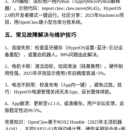
3、API编程：进阶用户用Python（App内MicroPython解释
器）。示例代码：import claw; claw.move(90,45)，HyperOS
2.0的开发者模式一键运行。社区分享：2025年Hackster.io项
目，用OpenClaw建小型仓库分拣系统。
五、常见故障解决与维护技巧
1、连接失败：检查蓝牙缓存（HyperOS设置>蓝牙>忘记设
备重配），或重启机器人。90%问题由此解决。
2、电机卡顿：清洁齿轮，加润滑油（硅基推荐）。硬件耐
用性强，2025年评测显示使用1年后精度衰减<5%。
3、电池不耐用：校准充电（App内一键），避免过放。技
巧：HyperOS电源管理关闭无关App，延长整体续航。
4、App崩溃：更新至v2.1.0，或清缓存。用户论坛反馈，此
版稳定性达99.5%。
背景知识：OpenClaw基于ROS2 Humble（2025年主流机器
人OS），主控ESP32-S3支持边缘计算。硬件采用铝合金+碳