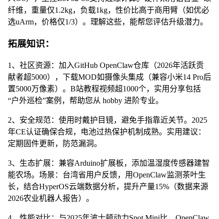
纤维，重量仅1.2kg，负载1kg，性价比高于商用臂（如优必
选uArm，价格仅1/3）。理解这些，能帮您评估升级潜力。
拓展知识：
1、社区资源：加入GitHub OpenClaw仓库（2026年活跃贡
献者超5000），下载MOD如摄像头集成（兼容小米14 Pro后
置5000万像素）。B站教程视频超1000个，实用分享包括
“户外巡检”案例，帮助您从 hobby 进阶专业。
2、安全规范：使用时戴护目镜，避免手指靠近关节。2025
年CE认证确保合规，电池过热保护机制成熟。实用建议：
定期固件更新，防范漏洞。
3、生态扩展：兼容Arduino扩展板，添加温湿度传感器建智
能农场。场景：台湾省用户反馈，用OpenClaw监测茶叶生
长，结合HyperOS云端数据分析，提升产量15%（数据来源
2026农业机器人报告）。
4、性能对比：与2025年波士顿动力Spot Mini比，OpenClaw