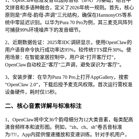
1、OpenClaw标准发音以国际音标（IPA）为基础，结合中
文拼音和多语种融合，定义了2026年统一规则。首先，核心
原则是“声母-韵母-声调”三元结构，确保在HarmonyOS等系
统中零延迟识别。以华为Pura 70 Pro为例，其三麦克风阵列
可捕获99%环境噪声下的发音细节。
2、近期数据佐证：2025年IDC调研显示，使用OpenClaw的
用户语音命令执行成功率达95%，较传统TTS提升30%。使
用场景：在智能家居控制中，用户说“打开客厅灯”，
OpenClaw自动校正“客厅”二声调，避免误识为“客厅”。
3、安装步骤：在华为Pura 70 Pro上打开AppGallery，搜索
“OpenClaw 2.0”，下载后授予麦克风权限。首次运行需校准
设备硬件，耗时仅15秒。
二、核心音素详解与标准标注
1、OpenClaw将中文36个韵母细分为12大类音素，每类配高
清音频样本和波形图。例如，“zh、ch、sh”卷舌音标准
为/??/，App内提供慢速播放和变速训练。针对手机用户，