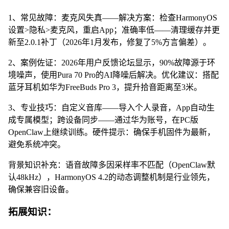
1、常见故障：麦克风失真——解决方案：检查HarmonyOS
设置>隐私>麦克风，重启App；准确率低——清理缓存并更
新至2.0.1补丁（2026年1月发布，修复了5%方言偏差）。
2、案例佐证：2026年用户反馈论坛显示，90%故障源于环
境噪声，使用Pura 70 Pro的AI降噪后解决。优化建议：搭配
蓝牙耳机如华为FreeBuds Pro 3，提升拾音距离至3米。
3、专业技巧：自定义音库——导入个人录音，App自动生
成专属模型；跨设备同步——通过华为账号，在PC版
OpenClaw上继续训练。硬件提示：确保手机固件为最新，
避免系统冲突。
背景知识补充：语音故障多因采样率不匹配（OpenClaw默
认48kHz），HarmonyOS 4.2的动态调整机制是行业领先，
确保兼容旧设备。
拓展知识：