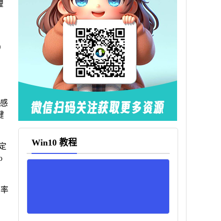
锂
）
传感
键
Win10 教程
固定
o
功率