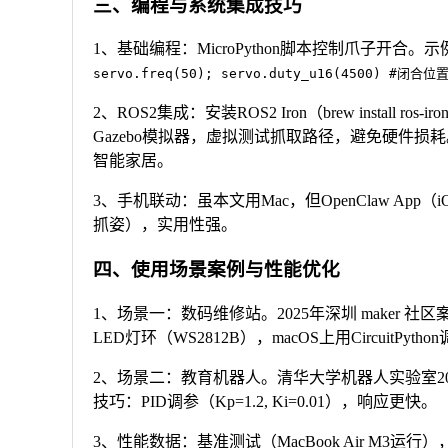
三、编程与系统集成技巧
1、基础编程：MicroPython脚本控制爪子开合。
servo.freq(50); servo.duty_u16(4500) #闭合位
2、ROS2集成：安装ROS2 Iron（brew install r
Gazebo模拟器，虚拟测试抓取路径，避免硬件损耗。案
智能家居。
3、手机联动：虽本文用Mac，但OpenClaw App（iO
抓姿），实用性强。
四、使用场景案例与性能优化
1、场景一：数码维修站。2025年深圳 maker 
LED灯环（WS2812B），macOS上用CircuitPytho
2、场景二：教育机器人。清华大学机器人实验室202
技巧：PID调参（Kp=1.2, Ki=0.01），响应更快。
3、性能数据：基准测试（MacBook Air M3运行）