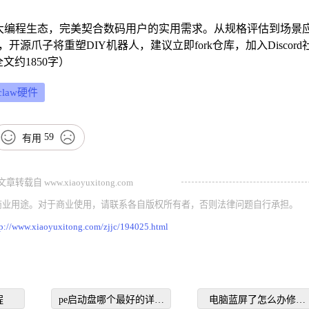
装和强大编程生态，完美契合数码用户的实用需求。从规格评估到场景
爪子将重塑DIY机器人，建议立即fork仓库，加入Discord
约1850字）
claw硬件
59
有用
载自 www.xiaoyuxitong.com
商业用途。对于商业使用，请联系各自版权所有者，否则法律问题自行承担。
tp://www.xiaoyuxitong.com/zjjc/194025.html
程
pe启动盘哪个最好的详细
电脑蓝屏了怎么办修复