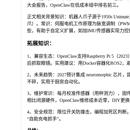
大会报告，OpenClaw在低成本组中排名前三。
正文相关背景知识：机器人爪子源于1950s Unimate工
爪）。常识：伺服电机工作原理为脉宽调制（PW
些，有助于自定义扩展，如加IMU传感器实现力控
拓展知识：
1、兼容生态：OpenClaw支持Raspberry Pi 5（202
后抓取眼镜。实用建议：用Docker容器化ROS2，
2、未来趋势：2027预计集成 neuromorphi
不碎，实用于厨房自动化。
3、维护常识：每月校准传感器（用秤测力），固件O
相比闭源硬件，OpenClaw维修成本近零，DIY更
4、安全规范：限位开关防撞击，编程加死区判断。数码
“自助充电抓手”。