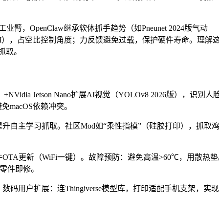
业臂，OpenClaw继承软体抓手趋势（如Pneunet 2024版气动
M），占空比控制角度；力反馈避免过载，保护硬件寿命。理解
抓取。
3）+NVidia Jetson Nano扩展AI视觉（YOLOv8 2026版），识别人
避免macOS依赖冲突。
c 芯片，提升自主学习抓取。社区Mod如“柔性指模”（硅胶打印），抓取
TA更新（WiFi一键）。故障预防：避免高温>60℃，用散热垫
换零件即修。
用户扩展：连Thingiverse模型库，打印适配手机支架，实现