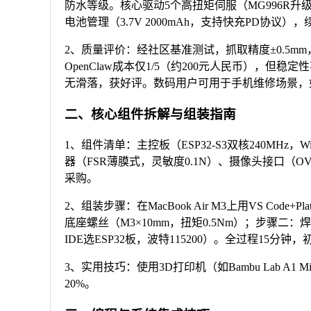
防水等级。核心驱动5个高扭矩伺服（MG996R升级
电池管理（3.7V 2000mAh，支持快充PD协议）
2、质量评价：经社区基准测试，抓取精度±0.5mm，循
OpenClaw成本仅1/5（约200元人民币），但稳定
无滑落，获好评。数码用户可用于手机维修场景，
二、核心组件拆解与组装指南
1、组件清单：主控板（ESP32-S3双核240MHz，
器（FSR薄膜式，灵敏度0.1N）、摄像头接口（OV5
采购。
2、组装步骤：在MacBook Air M3上用VS Code+Pla
底座螺丝（M3×10mm，扭矩0.5Nm）；步骤二
IDE选ESP32板，波特115200）。全过程15分钟，初
3、实用技巧：使用3D打印机（如Bambu Lab A
20%。