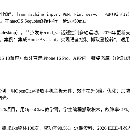
示例代码：
from machine import PWM, Pin; servo = PWM(Pin(18)
。在macOS Sequoia终端运行，延迟<50ms。
置
os-iron-desktop），节点发布/cmd_vel话题控制多轴运动。2026年更新
例：集成Home Assistant，实现语音控制“抓取遥控器”，适
S 18兼容）蓝牙直连iPhone 16 Pro，APP内一键姿态库（预设10
社区案例，用OpenClaw拾取手机主板元件，效率提升3倍。优化：加
n调光。
6项目，用OpenClaw教学臂，学生编程抓取积木，故障率<1%
，抓取1kg物体100次，成功率98.5%。近期资料：2026 IEEE机器