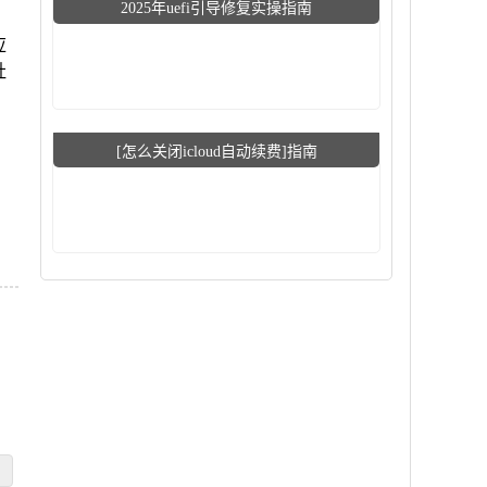
2025年uefi引导修复实操指南
应
社
[怎么关闭icloud自动续费]指南