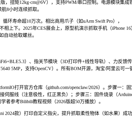
版，扭矩12kg·cm@6V），支持PWM/串口控制。电源模块集成
，续航8小时连续抓取。
环寿命超10万次。相比商用爪子（如uArm Swift Pro），
性不相上下。2025年CES展会上，原型机演示抓取手机（iPhone 16
如自动拾取螺丝。
WiFi6+BLE5.3）、指关节模块（3D打印件+线性导轨）、力反馈
640 5MP，支持OpenCV）。所有BOM开源，淘宝/阿里云可一
tformIO打开官方仓库（github.com/openclaw/2026）。步骤一：
：焊接伺服线（注意极性，红正黑负）；步骤三：固件烧录（Arduin
学者参考Bilibili教程视频（2026版超50万播放）。
1 Mini 2024款）打印自定义指尖，提升抓取柔性物体（如水果）成