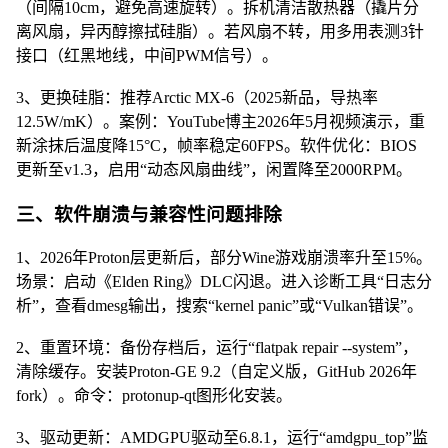
（间隔10cm，避免高速旋转）。拆机清洁散热器（撬片分
离风扇，异丙醇擦拭硅脂）。若风扇不转，用多用表测3针
接口（红黑地线，中间PWM信号）。
3、更换硅脂：推荐Arctic MX-6（2025新品，导热率
12.5W/mK）。案例：YouTube博主2026年5月视频演示，重
新涂抹后温度降15°C，帧率稳定60FPS。软件优化：BIOS
更新至v1.3，启用“动态风扇曲线”，闲置降至2000RPM。
三、软件崩溃与兼容性问题排除
1、2026年Proton层更新后，部分Wine游戏崩溃率升至15%。
场景：启动《Elden Ring》DLC闪退。进入诊断工具“日志分
析”，查看dmesg输出，搜索“kernel panic”或“Vulkan错误”。
2、重置环境：备份存档后，运行“flatpak repair --system”，
清除缓存。安装Proton-GE 9.2（自定义版，GitHub 2026年
fork）。命令：protonup-qt图形化安装。
3、驱动更新：AMDGPU驱动至6.8.1，运行“amdgpu_top”监