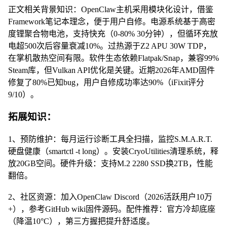
正文相关背景知识：OpenClaw主机采用模块化设计，借鉴
Framework笔记本理念，便于用户自修。电源系统基于高密
度锂聚合物电池，支持快充（0-80% 30分钟），但循环充放
电超500次后容量衰减10%。过热源于Z2 APU 30W TDP，
在掌机散热空间有限。软件生态依赖Flatpak/Snap，兼容99%
Steam库，但Vulkan API优化是关键。近期2026年AMD固件
修复了80%已知bug，用户自修成功率达90%（iFixit评分
9/10）。
拓展知识：
1、预防维护：每月运行诊断工具全扫描，监控S.M.A.R.T.
硬盘健康（smartctl -t long）。安装CryoUtilities清理系统，释
放20GB空间。硬件升级：支持M.2 2280 SSD换2TB，性能
翻倍。
2、社区资源：加入OpenClaw Discord（2026活跃用户10万
+），参考GitHub wiki固件源码。配件推荐：官方冷却底座
（降温10°C），第三方握把提升舒适度。