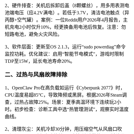
2、硬件排查：关机后拆卸后盖（8颗螺丝），用多用表测电
池端电压（应4.2V满电）。若低于3.7V，清洁电池触点（异
丙醇+空气罐）。案例：一位Reddit用户2026年4月报告，主
机充电2小时仅升10%，经更换备用电池后恢复。注意：勿
短路电池，避免火灾风险。
3、软件层面：更新至OS 2.1.3，运行“sudo powerdiag”命令
监控功耗。优化建议：启用“智能节电模式”，游戏时限制
TDP至15W，延长电池寿命20%。
二、过热与风扇故障排除
1、OpenClaw Pro在高负载如运行《Cyberpunk 2077》时，
CPU温度易超85°C，导致降频或黑屏。根据2026年Steam调
查，过热占故障25%。场景：夏季高温环境下连续玩2小
时。初步检查：诊断工具中选“热管理测试”，观察实时温度
曲线。
2、清理灰尘：关机冷却30分钟，用压缩空气从风扇口吹