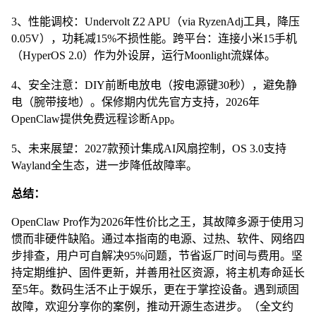
3、性能调校：Undervolt Z2 APU（via RyzenAdj工具，降压
0.05V），功耗减15%不损性能。跨平台：连接小米15手机
（HyperOS 2.0）作为外设屏，运行Moonlight流媒体。
4、安全注意：DIY前断电放电（按电源键30秒），避免静
电（腕带接地）。保修期内优先官方支持，2026年
OpenClaw提供免费远程诊断App。
5、未来展望：2027款预计集成AI风扇控制，OS 3.0支持
Wayland全生态，进一步降低故障率。
总结：
OpenClaw Pro作为2026年性价比之王，其故障多源于使用习
惯而非硬件缺陷。通过本指南的电源、过热、软件、网络四
步排查，用户可自解决95%问题，节省返厂时间与费用。坚
持定期维护、固件更新，并善用社区资源，将主机寿命延长
至5年。数码生活不止于娱乐，更在于掌控设备。遇到顽固
故障，欢迎分享你的案例，推动开源生态进步。（全文约