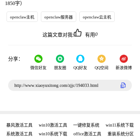
1850字）
openclaw主机
openclaw服务器
openclaw云主机
0
这篇文章对我:
有用
分享：
微信好友
朋友圈
QQ好友
QQ空间
新浪微博
http://www.xiaoyuxitong.com/zjjc/194033.html
密钥
暴风激活工具
win10激活工具
一键修复系统
win11系统下载
复
系统激活工具
win10系统下载
office激活工具
重装系统分区
w