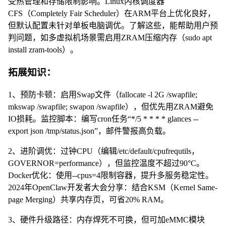
受热管理和存储限制影响。Linux内核调度器
CFS（Completely Fair Scheduler）在ARM平台上优化良好，
但默认配置未针对单板电脑调优。了解这些，能帮助用户预
判问题，如多虚拟机场景需启用ZRAM压缩内存（sudo apt
install zram-tools）。
拓展知识：
1、预防卡顿：启用Swap文件（fallocate -l 2G /swapfile;
mkswap /swapfile; swapon /swapfile），但优先用ZRAM避免
IO损耗。监控脚本：编写cron任务“*/5 * * * * glances --
export json /tmp/status.json”，邮件警报高负载。
2、进阶调优：过钟CPU（编辑/etc/default/cpufrequtils，
GOVERNOR=performance），但监控温度不超过90°C。
Docker优化：使用--cpus=4限制容器，提升多服务稳定性。
2024年OpenClaw开发者大会分享：结合KSM（Kernel Same-
page Merging）共享内存页，可省20% RAM。
3、硬件升级路径：内存焊死不可换，但可加eMMC模块