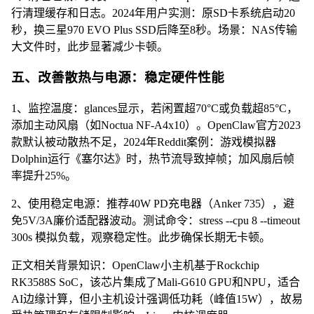
行清理缓存和日志。2024年用户实测：原SD卡系统启动20
秒，换三星970 EVO Plus SSD后降至8秒。场景：NAS传输
大文件时，此步显著减少卡顿。
五、改善散热与电源：稳定硬件性能
1、监控温度：glances显示，若闲置超70°C或负载超85°C，
添加主动风扇（如Noctua NF-A4x10）。OpenClaw官方2023
款默认被动散热不足，2024年Reddit案例：游戏模拟器
Dolphin运行《塞尔达》时，热节流导致掉帧；加风扇后帧
率提升25%。
2、使用稳定电源：推荐40W PD充电器（Anker 735），避
免5V/3A廉价适配器波动。测试命令：stress --cpu 8 --timeout
300s 模拟负载，观察稳定性。此步确保长期无卡顿。
正文相关背景知识：OpenClaw小主机基于Rockchip
RK3588S SoC，该芯片集成了Mali-G610 GPU和NPU，适合
AI边缘计算，但小主机设计强调低功耗（峰值15W），故易