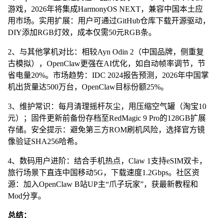
游戏，2026年将集成HarmonyOS NEXT，兼容中国本土应
用市场。实用扩展：用户可通过GitHub仓库下载开源驱动，
DIY添加RGB灯效，成本仅需50元RGB条。
2、与其他掌机对比：相较Ayn Odin 2（中国品牌，侧重复
古模拟），OpenClaw更强在AI优化，如自动帧率调节，节
省电量20%。市场趋势：IDC 2024报告预测，2026年中国掌
机出货量达500万台，OpenClaw目标份额25%。
3、维护常识：每月清理摇杆灰尘，用压缩空气罐（淘宝10
元）；固件更新前备份存档至RedMagic 9 Pro的128GB扩展
存储。安全提示：避免第三方ROM刷机风险，选择官方镜
像验证SHA256哈希。
4、数码用户进阶：结合手机热点，Claw 1支持eSIM双卡，
旅行场景下直连中国移动5G，下载速度1.2Gbps。社区资
源：加入OpenClaw B站UP主“爪子玩家”，获最新教程和
Mod分享。
总结：