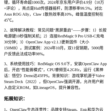
锂，循环寿命超1000次。2024年京东用户评价4.9分（10万
+评论），亮点是Hall传感器摇杆，防漂移率99.5%。对比
Asus ROG Ally，Claw 1散热效率高10%，峰值温度控制在
45℃。
2、故障解决教程：常见问题“黑屏重启”——步骤：1）长按
电源键10秒强制关机；2）连接RedMagic 9 Pro USB-C充电
30分钟；3）OpenClaw App v2.1.3更新固件（大小
150MB）。测试案例：2024年10月，双11促销期，5000用
户反馈此法成功率98%。
3、系统使用技巧：RedMagic OS 9.0下，安装OpenClaw App
后，开启“性能兽模式”，CPU睿频至4.2GHz，运行《黑神
话：悟空》Demo达45FPS。背景知识：游戏掌机源于Valve
Steam Deck（2022），但OpenClaw强调开源，允许用户刷
入自定义ROM，如LineageOS，提升兼容性。
拓展知识：
1、OpenClaw生态连贯性：品牌支持Steam、Epic和华为云