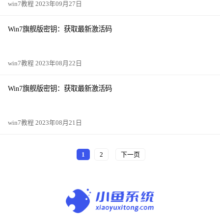
win7教程 2023年09月27日
Win7旗舰版密钥：获取最新激活码
win7教程 2023年08月22日
Win7旗舰版密钥：获取最新激活码
win7教程 2023年08月21日
1
2
下一页