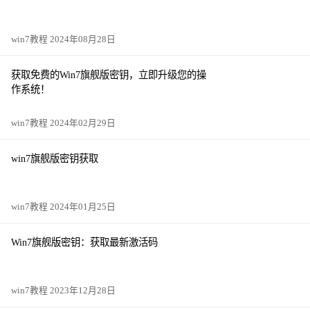
win7教程 2024年08月28日
获取免费的Win7旗舰版密钥，立即升级您的操
作系统！
win7教程 2024年02月29日
win7旗舰版密钥获取
win7教程 2024年01月25日
Win7旗舰版密钥：获取最新激活码
win7教程 2023年12月28日