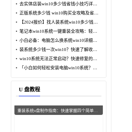
去实体店装win10多少钱省钱小技巧详细
分析
正版系统多少钱 win10购买全攻略及省钱
技巧分析
【2024报价】找人装系统win10多少钱？
省钱攻略一览
笔记本win10系统一键重装全攻略：轻松
搞定小白无忧
小白必备：电脑怎么换系统win10详细图
文教程
装系统多少钱一次win10？快速了解收费
标准与注意事项
win10系统无法正常启动？快速修复的五
个简单步骤
「小白如何轻松安装电脑win10系统？详
解步骤与常见问题解决」
U 盘教程
重装系统u盘制作指南：快速掌握四个简单步骤