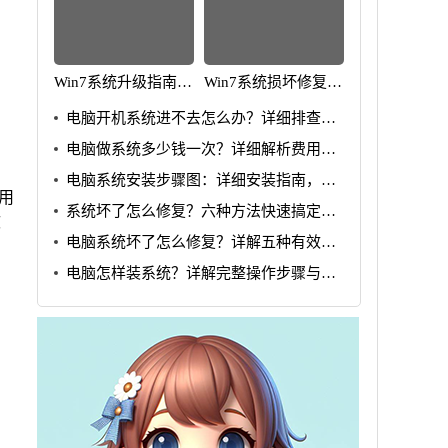
Win7系统升级指南：
Win7系统损坏修复教
全面解析升级步骤与
程：详细步骤助你快
电脑开机系统进不去怎么办？详细排查步
要点
速解决问题
骤详解
电脑做系统多少钱一次？详细解析费用与
流程
电脑系统安装步骤图：详细安装指南，轻
用
松搞定系统问题
系统坏了怎么修复？六种方法快速搞定修
软
复问题
电脑系统坏了怎么修复？详解五种有效解
决方法
电脑怎样装系统？详解完整操作步骤与技
巧