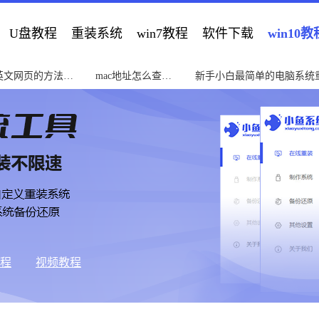
U盘教程
重装系统
win7教程
软件下载
win10教
英文网页的方法教
mac地址怎么查教
新手小白最简单的电脑系统
程
南
教程
视频教程