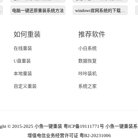
么办
不能用
哪
电脑一键还原重装系统方法
windows官网系统的下载流
程
如何重装
推荐软件
在线重装
小白系统
U盘重装
数据恢复
本地重装
咔咔装机
自定义重装
系统之家
right © 2015-2025 小鱼一键重装
粤ICP备19111771号
小鱼一键重装系
增值电信业务经营许可证 粤B2-20231006