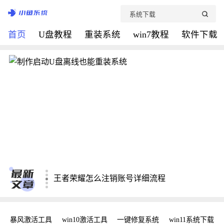
首页
U盘教程
重装系统
win7教程
软件下载
2025年保护[网络用户名]隐私六步全解
[cad快捷键命令大全]快速提升绘图效率
技嘉主板故障排查与常见解决方案2025版
王者荣耀怎么注销账号详细流程
回到桌面的快捷键详解与常见问题
密钥
暴风激活工具
win10激活工具
一键修复系统
win11系统下载
2025年保护[网络用户名]隐私六步全解