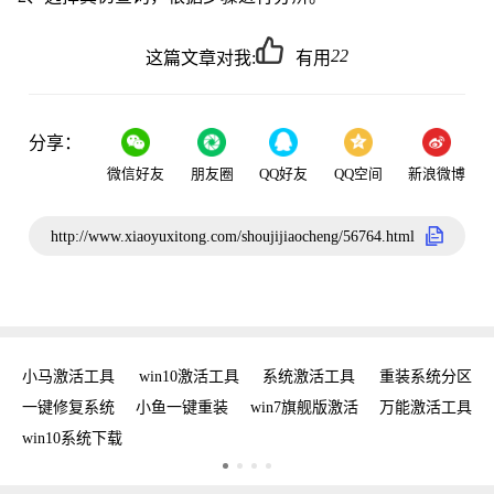
22
这篇文章对我:
有用
分享：
微信好友
朋友圈
QQ好友
QQ空间
新浪微博
http://www.xiaoyuxitong.com/shoujijiaocheng/56764.html
新
小马激活工具
win10激活工具
系统激活工具
重装系统分区
w
手
一键修复系统
小鱼一键重装
win7旗舰版激活
万能激活工具
win10系统下载