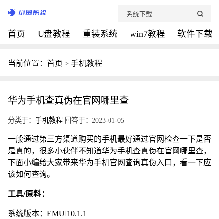
首页
U盘教程
重装系统
win7教程
软件下载
当前位置：
首页
>
手机教程
华为手机查真伪在官网哪里查
分类于：
手机教程
回答于：2023-01-05
一般通过第三方渠道购买的手机最好通过官网检查一下是否
是真的，很多小伙伴不知道华为手机查真伪在官网哪里查，
下面小编给大家带来华为手机官网查询真伪入口，看一下应
该如何查询。
工具/原料：
系统版本：EMUI10.1.1