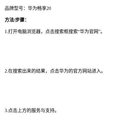
品牌型号：华为畅享20
方法/步骤：
1.打开电脑浏览器，点击搜索框搜索“华为官网”。
2.在搜索出来的结果，点击华为的官方网站进入。
3.点击上方的服务与支持。