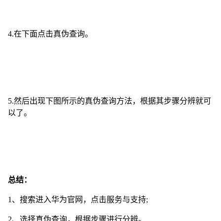
4.在下面点击真伪查询。
5.然后出现下图所示的真伪查询方法，根据其步骤分辨就可
以了。
总结：
1、搜索进入华为官网，点击服务与支持;
2、选择真伪查询，根据步骤进行分辨。