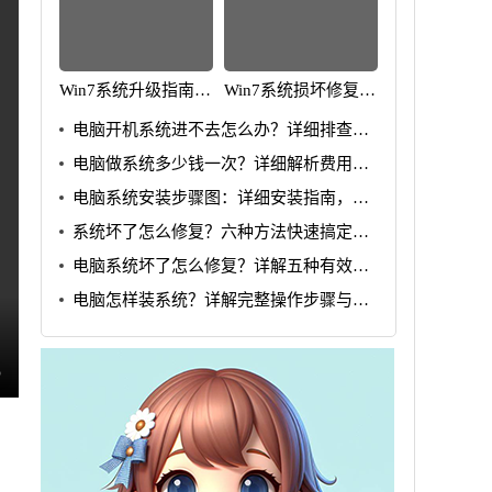
Win7系统升级指南：
Win7系统损坏修复教
全面解析升级步骤与
程：详细步骤助你快
电脑开机系统进不去怎么办？详细排查步
要点
速解决问题
骤详解
电脑做系统多少钱一次？详细解析费用与
流程
电脑系统安装步骤图：详细安装指南，轻
松搞定系统问题
系统坏了怎么修复？六种方法快速搞定修
复问题
电脑系统坏了怎么修复？详解五种有效解
决方法
电脑怎样装系统？详解完整操作步骤与技
巧