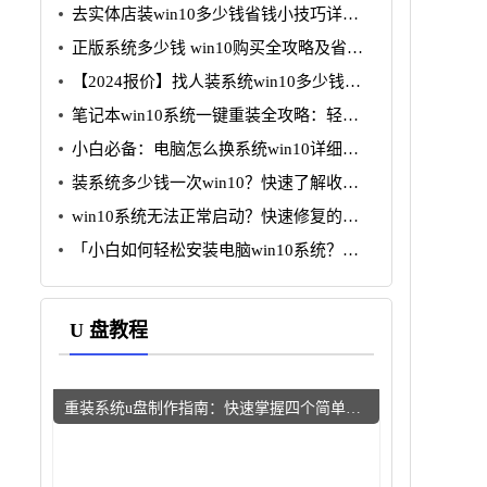
去实体店装win10多少钱省钱小技巧详细
分析
正版系统多少钱 win10购买全攻略及省钱
技巧分析
【2024报价】找人装系统win10多少钱？
省钱攻略一览
笔记本win10系统一键重装全攻略：轻松
搞定小白无忧
小白必备：电脑怎么换系统win10详细图
文教程
装系统多少钱一次win10？快速了解收费
标准与注意事项
win10系统无法正常启动？快速修复的五
个简单步骤
「小白如何轻松安装电脑win10系统？详
解步骤与常见问题解决」
U 盘教程
重装系统u盘制作指南：快速掌握四个简单步骤