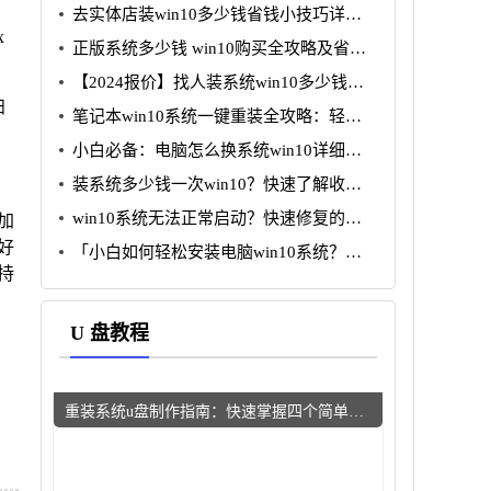
去实体店装win10多少钱省钱小技巧详细
x
分析
正版系统多少钱 win10购买全攻略及省钱
技巧分析
【2024报价】找人装系统win10多少钱？
省钱攻略一览
扫
笔记本win10系统一键重装全攻略：轻松
搞定小白无忧
小白必备：电脑怎么换系统win10详细图
文教程
装系统多少钱一次win10？快速了解收费
标准与注意事项
win10系统无法正常启动？快速修复的五
加
个简单步骤
好
「小白如何轻松安装电脑win10系统？详
持
解步骤与常见问题解决」
U 盘教程
重装系统u盘制作指南：快速掌握四个简单步骤