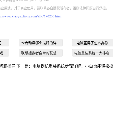
载自 www.xiaoyuxitong.com
商业用途。对于商业使用，请联系各自版权所有者，否则法律问题自行承担。
tp://www.xiaoyuxitong.com/zjjc/170256.html
程
pe启动盘哪个最好的详细
电脑蓝屏了怎么办修复
介绍
0x000000c4的方法
戏特
联想拯救者自带的联想管
电脑重装系统十大排名 
家在哪里打开
统重装软件哪个好
问题指导
下一篇：
电脑刷机重装系统步骤详解：小白也能轻松