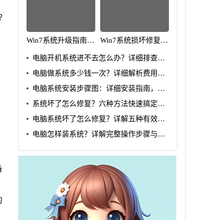
？
Win7系统升级指南：
Win7系统损坏修复教
全面解析升级步骤与
程：详细步骤助你快
电脑开机系统进不去怎么办？详细排查步
要点
速解决问题
骤详解
电脑做系统多少钱一次？详细解析费用与
流程
电脑系统安装步骤图：详细安装指南，轻
松搞定系统问题
系统坏了怎么修复？六种方法快速搞定修
复问题
电脑系统坏了怎么修复？详解五种有效解
决方法
电脑怎样装系统？详解完整操作步骤与技
巧
备
的