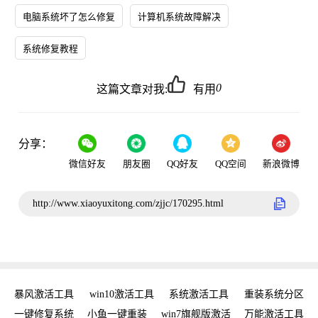
电脑系统坏了怎么修复
计算机系统故障解决
系统修复教程
0
这篇文章对我:
有用
分享：
微信好友
朋友圈
QQ好友
QQ空间
新浪微博
http://www.xiaoyuxitong.com/zjjc/170295.html
工具
暴风激活工具
win10激活工具
系统激活工具
重装系统分区
w
手
一键修复系统
小鱼一键重装
win7旗舰版激活
万能激活工具