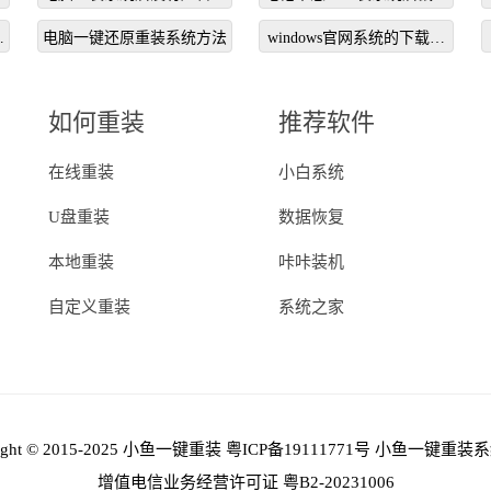
么办
不能用
哪
电脑一键还原重装系统方法
windows官网系统的下载流
程
如何重装
推荐软件
在线重装
小白系统
U盘重装
数据恢复
本地重装
咔咔装机
自定义重装
系统之家
right © 2015-2025 小鱼一键重装
粤ICP备19111771号
小鱼一键重装系
增值电信业务经营许可证 粤B2-20231006