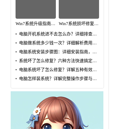
Win7系统升级指南：
Win7系统损坏修复教
全面解析升级步骤与
程：详细步骤助你快
电脑开机系统进不去怎么办？详细排查步
要点
速解决问题
骤详解
电脑做系统多少钱一次？详细解析费用与
流程
电脑系统安装步骤图：详细安装指南，轻
松搞定系统问题
系统坏了怎么修复？六种方法快速搞定修
复问题
电脑系统坏了怎么修复？详解五种有效解
决方法
电脑怎样装系统？详解完整操作步骤与技
巧