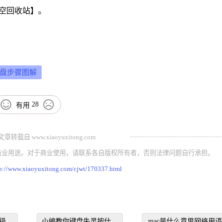
空回收站】。
c盘步骤图解
28
有用
载自 www.xiaoyuxitong.com
商业用途。对于商业使用，请联系各自版权所有者，否则法律问题自行承担。
p://www.xiaoyuxitong.com/cjwt/170337.html
级选
小编教你键盘失灵按什么
mac是什么意思网络用语