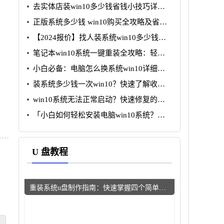
去实体店装win10多少钱省钱小技巧详细
分析
正版系统多少钱 win10购买全攻略及省钱
技巧分析
【2024报价】找人装系统win10多少钱？
省钱攻略一览
笔记本win10系统一键重装全攻略：轻松
搞定小白无忧
小白必备：电脑怎么换系统win10详细图
文教程
装系统多少钱一次win10？快速了解收费
标准与注意事项
win10系统无法正常启动？快速修复的五
个简单步骤
「小白如何轻松安装电脑win10系统？详
解步骤与常见问题解决」
U 盘教程
重装系统u盘制作指南：快速掌握四个简单步骤