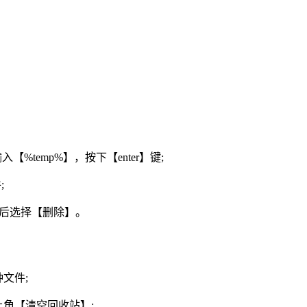
%temp%】，按下【enter】键;
;
然后选择【删除】。
文件;
角【清空回收站】;