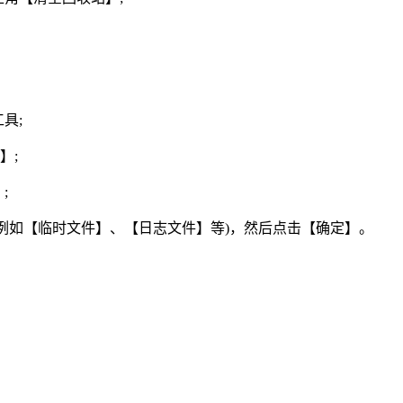
具;
】;
;
例如【临时文件】、【日志文件】等)，然后点击【确定】。
。