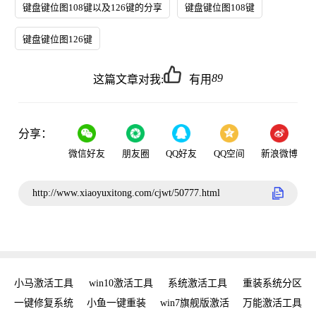
键盘键位图108键以及126键的分享
键盘键位图108键
键盘键位图126键
89
这篇文章对我:
有用
分享：
微信好友
朋友圈
QQ好友
QQ空间
新浪微博
http://www.xiaoyuxitong.com/cjwt/50777.html
新
小马激活工具
win10激活工具
系统激活工具
重装系统分区
w
手
一键修复系统
小鱼一键重装
win7旗舰版激活
万能激活工具