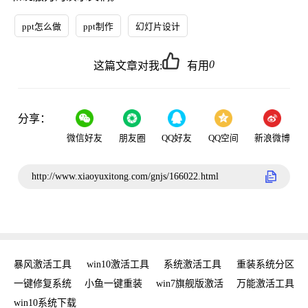
ppt怎么做
ppt制作
幻灯片设计
0
这篇文章对我:
有用
分享：
微信好友
朋友圈
QQ好友
QQ空间
新浪微博
http://www.xiaoyuxitong.com/gnjs/166022.html
工具
暴风激活工具
win10激活工具
系统激活工具
重装系统分区
w
手
一键修复系统
小鱼一键重装
win7旗舰版激活
万能激活工具
win10系统下载