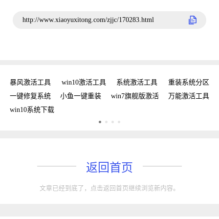
http://www.xiaoyuxitong.com/zjjc/170283.html
工具
暴风激活工具
win10激活工具
系统激活工具
重装系统分区
w
手
一键修复系统
小鱼一键重装
win7旗舰版激活
万能激活工具
win10系统下载
返回首页
文章已经到底了，点击返回首页继续浏览新内容。