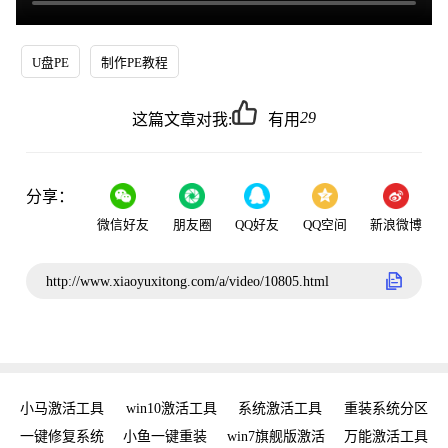
U盘PE
制作PE教程
29
这篇文章对我:
有用
分享：
微信好友
朋友圈
QQ好友
QQ空间
新浪微博
http://www.xiaoyuxitong.com/a/video/10805.html
新
小马激活工具
win10激活工具
系统激活工具
重装系统分区
w
手
一键修复系统
小鱼一键重装
win7旗舰版激活
万能激活工具