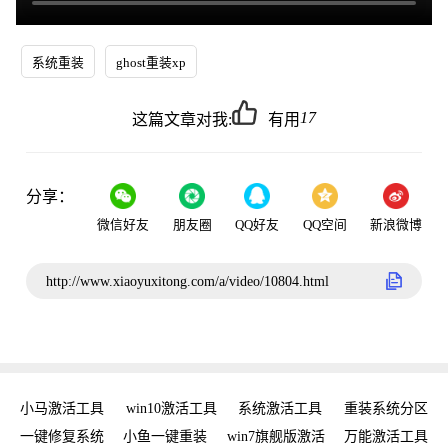
系统重装
ghost重装xp
17
这篇文章对我:
有用
分享：
微信好友
朋友圈
QQ好友
QQ空间
新浪微博
http://www.xiaoyuxitong.com/a/video/10804.html
新
小马激活工具
win10激活工具
系统激活工具
重装系统分区
w
手
一键修复系统
小鱼一键重装
win7旗舰版激活
万能激活工具