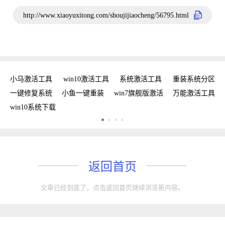
http://www.xiaoyuxitong.com/shoujijiaocheng/56795.html
新
小马激活工具
win10激活工具
系统激活工具
重装系统分区
w
手
一键修复系统
小鱼一键重装
win7旗舰版激活
万能激活工具
win10系统下载
返回首页
文章已经到底了，点击返回首页继续浏览新内容。