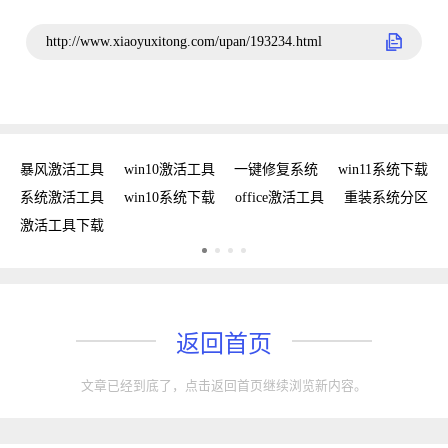
http://www.xiaoyuxitong.com/upan/193234.html
密钥
暴风激活工具
win10激活工具
一键修复系统
win11系统下载
复
系统激活工具
win10系统下载
office激活工具
重装系统分区
w
激活工具下载
w
返回首页
文章已经到底了，点击返回首页继续浏览新内容。