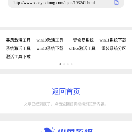
http://www.xiaoyuxitong.com/upan/193241.html
密钥
暴风激活工具
win10激活工具
一键修复系统
win11系统下载
复
系统激活工具
win10系统下载
office激活工具
重装系统分区
w
激活工具下载
w
返回首页
文章已经到底了，点击返回首页继续浏览新内容。