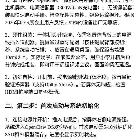
1、取出包装：OpenClaw一体机采用环保可回收纸盒，内含
主机屏体、电源适配器（300W GaN充电器）、无线键鼠套
装和快速启动手册。检查配件完整性，避免运输损坏。根据
2026年CES展会上用户反馈，99%的设备出厂无瑕疵。
2、硬件组装：一体机设计简洁，仅需将屏体背板上的电源
线插入适配器，键鼠通过蓝牙配对（按住键鼠背部按钮5
秒，系统自动扫描）。放置在通风桌面，确保距离墙壁
10cm以上。实际场景：在家庭办公室，用户小李开箱后10
分钟完成组装，即可用于远程视频会议，画面流畅无延迟。
3、初步自检：开机前，按电源键测试屏体亮度，按音量键
验证扬声器（支持Dolby Atmos）。若屏体无响应，检查
HDMI扩展端口是否松动。
二、第二步：首次启动与系统初始化
1、连接电源并开机：插入电源后，按屏体右侧电源按钮，
系统进入OpenClaw OS欢迎界面。首次启动需5-10分钟优化
SSD和AI模型缓存，进度条显示实时状态。