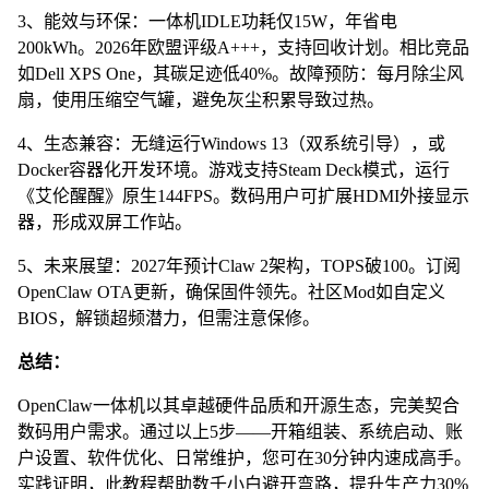
3、能效与环保：一体机IDLE功耗仅15W，年省电
200kWh。2026年欧盟评级A+++，支持回收计划。相比竞品
如Dell XPS One，其碳足迹低40%。故障预防：每月除尘风
扇，使用压缩空气罐，避免灰尘积累导致过热。
4、生态兼容：无缝运行Windows 13（双系统引导），或
Docker容器化开发环境。游戏支持Steam Deck模式，运行
《艾伦醒醒》原生144FPS。数码用户可扩展HDMI外接显示
器，形成双屏工作站。
5、未来展望：2027年预计Claw 2架构，TOPS破100。订阅
OpenClaw OTA更新，确保固件领先。社区Mod如自定义
BIOS，解锁超频潜力，但需注意保修。
总结：
OpenClaw一体机以其卓越硬件品质和开源生态，完美契合
数码用户需求。通过以上5步——开箱组装、系统启动、账
户设置、软件优化、日常维护，您可在30分钟内速成高手。
实践证明，此教程帮助数千小白避开弯路，提升生产力30%