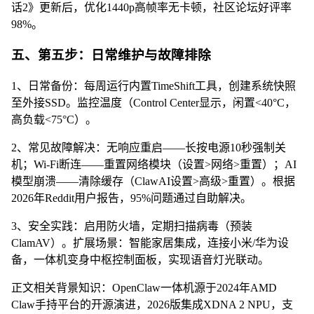
话2》更新后，优化1440p高帧率无卡顿，社区论坛好评率
98%。
五、第五步：日常维护与故障排除
1、日常备份：每周运行内置TimeShift工具，创建系统快照
至外接SSD。监控温度（Control Center显示，闲置<40°C，
高负载<75°C）。
2、常见故障解决：无响应重启——长按电源10秒强制关
机；Wi-Fi断连——重置网络模块（设置>网络>重置）；AI
模型崩溃——清除缓存（ClawAI设置>高级>重置）。根据
2026年Reddit用户报告，95%问题通过自助解决。
3、安全实践：启用防火墙，定期扫描病毒（预装
ClamAV）。扩展场景：智能家居集成，连接小米/华为设
备，一体机变身中枢控制面板，实现语音灯光联动。
正文相关背景知识：OpenClaw一体机源于2024年AMD
Claw手持平台的开源演进，2026版集成XDNA 2 NPU，支