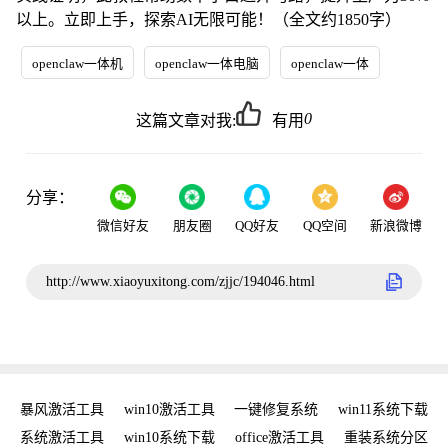
以上。立即上手，探索AI无限可能！（全文约1850字）
openclaw一体机
openclaw一体电脑
openclaw一体
0
这篇文章对我:
有用
分享：
微信好友
朋友圈
QQ好友
QQ空间
新浪微博
http://www.xiaoyuxitong.com/zjjc/194046.html
密钥
暴风激活工具
win10激活工具
一键修复系统
win11系统下载
复
系统激活工具
win10系统下载
office激活工具
重装系统分区
w