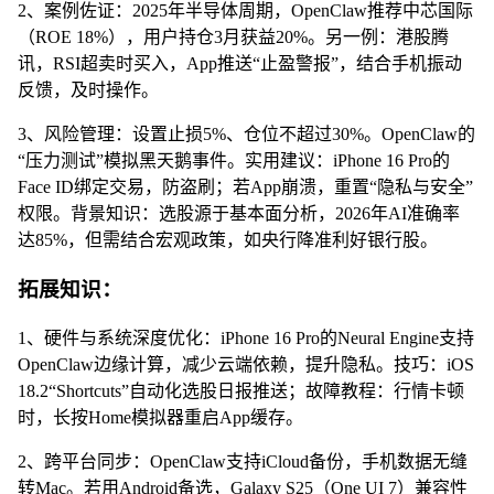
2、案例佐证：2025年半导体周期，OpenClaw推荐中芯国际
（ROE 18%），用户持仓3月获益20%。另一例：港股腾
讯，RSI超卖时买入，App推送“止盈警报”，结合手机振动
反馈，及时操作。
3、风险管理：设置止损5%、仓位不超过30%。OpenClaw的
“压力测试”模拟黑天鹅事件。实用建议：iPhone 16 Pro的
Face ID绑定交易，防盗刷；若App崩溃，重置“隐私与安全”
权限。背景知识：选股源于基本面分析，2026年AI准确率
达85%，但需结合宏观政策，如央行降准利好银行股。
拓展知识：
1、硬件与系统深度优化：iPhone 16 Pro的Neural Engine支持
OpenClaw边缘计算，减少云端依赖，提升隐私。技巧：iOS
18.2“Shortcuts”自动化选股日报推送；故障教程：行情卡顿
时，长按Home模拟器重启App缓存。
2、跨平台同步：OpenClaw支持iCloud备份，手机数据无缝
转Mac。若用Android备选，Galaxy S25（One UI 7）兼容性