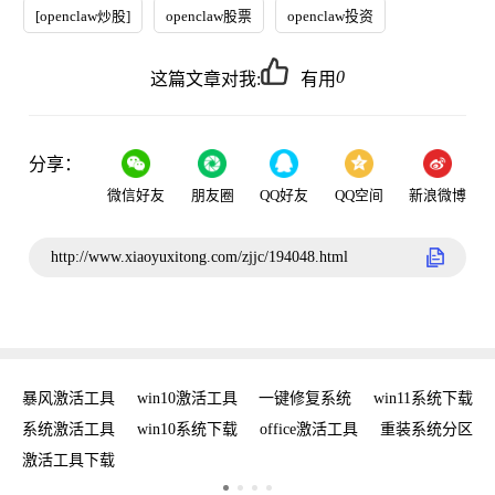
[openclaw炒股]
openclaw股票
openclaw投资
0
这篇文章对我:
有用
分享：
微信好友
朋友圈
QQ好友
QQ空间
新浪微博
http://www.xiaoyuxitong.com/zjjc/194048.html
密钥
暴风激活工具
win10激活工具
一键修复系统
win11系统下载
复
系统激活工具
win10系统下载
office激活工具
重装系统分区
w
激活工具下载
w