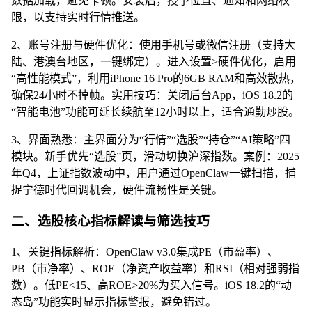
数据加载，避免卡顿。安装后，授予位置、通知和网络权
限，以支持实时行情推送。
2、账号注册与硬件优化：使用手机号或微信注册（支持大
陆、港澳台地区，一键绑定）。进入设置>硬件优化，启用
“高性能模式”，利用iPhone 16 Pro的6GB RAM和高效散热，
确保24小时不掉帧。实用技巧：关闭后台App，iOS 18.2的
“智能电池”功能可延长续航至12小时以上，适合通勤炒股。
3、界面熟悉：主界面分为“行情”“选股”“持仓”“AI策略”四
模块。新手优先“选股”页，滑动切换沪深指数。案例：2025
年Q4，上证指数波动中，用户通过OpenClaw一键扫描，捕
捉宁德时代回调机会，硬件流畅性是关键。
二、选股核心指标解读与筛选技巧
1、关键指标解析：OpenClaw v3.0集成PE（市盈率）、
PB（市净率）、ROE（净资产收益率）和RSI（相对强弱指
数）。低PE<15、高ROE>20%为买入信号。iOS 18.2的“动
态岛”功能实时显示指标警报，避免错过。