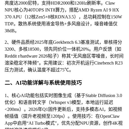
亮度达2000尼特，支持HDR2000和120Hz刷新率。Claw
NPU核心为40TOPS INT8算力，搭配AMD Ryzen AI 9 HX
370 APU（12核Zen5+8核RDNA3.5），总功耗控制在150W
TDP。散热系统使用液金导热+多风扇设计，噪音峰值仅
38dB。
2、硬件品质经2025年底Geekbench 6.3基准测试，单核得分
3200、多核18500，领先同价位一体机20%。用户反馈（如
Reddit r/hardware 2026帖子）称其“无风扇区零噪音，长时间
渲染稳定不降频”。实用建议：初次开机运行Cinebench R23
压力测试，确认温度不超过75℃。
二、AI功能详解与系统使用技巧
1、核心AI功能包括实时图像生成（基于Stable Diffusion 3.0
优化）和语音转文字（Whisper v3模型，本地运行延迟
<200ms）。2026年Q1固件更新后，支持多模态AI，如视频
帧插值（提升老视频至120fps）。使用技巧：在OpenClaw
App中启用“AI Turbo模式”，优先分配NPU资源，创作4K视