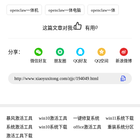
openclaw一体机
openclaw一体电脑
openclaw一体
0
这篇文章对我:
有用
分享：
微信好友
朋友圈
QQ好友
QQ空间
新浪微博
http://www.xiaoyuxitong.com/zjjc/194049.html
密钥
暴风激活工具
win10激活工具
一键修复系统
win11系统下载
复
系统激活工具
win10系统下载
office激活工具
重装系统分区
w
激活工具下载
w