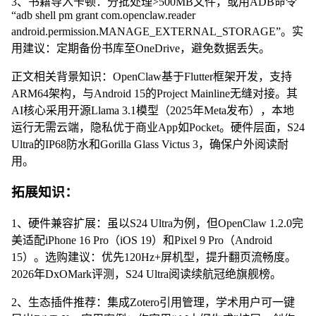
3、书籍导入卡顿：分批处理>500MB文件，或用ADB命令
“adb shell pm grant com.openclaw.reader
android.permission.MANAGE_EXTERNAL_STORAGE”。实
用建议：定期备份书库至OneDrive，避免数据丢失。
正文相关背景知识：OpenClaw基于Flutter框架开发，支持
ARM64架构，与Android 15的Project Mainline无缝对接。其
AI核心采用开源Llama 3.1模型（2025年Meta发布），本地
运行无需云端，隐私优于商业App如Pocket。硬件层面，S24
Ultra的IP68防水和Gorilla Glass Victus 3，确保户外阅读耐
用。
拓展知识：
1、硬件兼容扩展：虽以S24 Ultra为例，但OpenClaw 1.2.0完
美适配iPhone 16 Pro（iOS 19）和Pixel 9 Pro（Android
15）。选购建议：优先120Hz+屏机型，提升翻页流畅度。
2026年DxOMark评测，S24 Ultra阅读续航冠绝旗舰榜。
2、生态插件推荐：集成Zotero引用管理，学术用户可一键