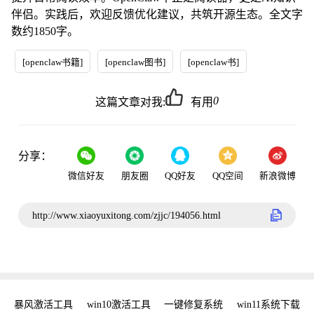
伴侣。实践后，欢迎反馈优化建议，共筑开源生态。全文字
数约1850字。
[openclaw书籍]
[openclaw图书]
[openclaw书]
0
这篇文章对我:
有用
分享：
微信好友
朋友圈
QQ好友
QQ空间
新浪微博
http://www.xiaoyuxitong.com/zjjc/194056.html
密钥
暴风激活工具
win10激活工具
一键修复系统
win11系统下载